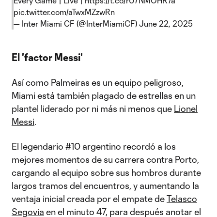
Every Game | Live |
https://t.co/rU7NMOHR7a
pic.twitter.com/aTwxMZzwRn
— Inter Miami CF (@InterMiamiCF)
June 22, 2025
El 'factor Messi'
Así como Palmeiras es un equipo peligroso,
Miami está también plagado de estrellas en un
plantel liderado por ni más ni menos que
Lionel
Messi
.
El legendario #10 argentino recordó a los
mejores momentos de su carrera contra Porto,
cargando al equipo sobre sus hombros durante
largos tramos del encuentros, y aumentando la
ventaja inicial creada por el empate de
Telasco
Segovia
en el minuto 47, para después anotar el