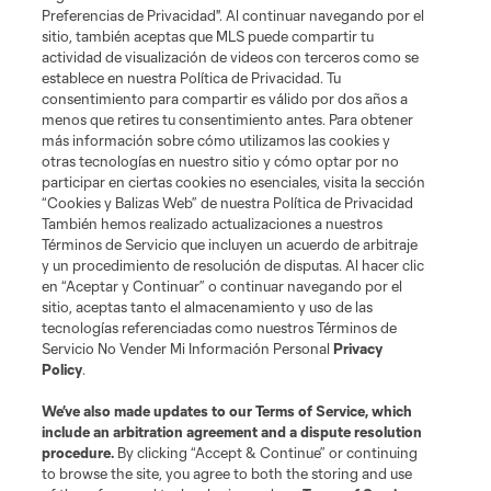
Preferencias de Privacidad". Al continuar navegando por el
sitio, también aceptas que MLS puede compartir tu
actividad de visualización de videos con terceros como se
establece en nuestra Política de Privacidad. Tu
Términos de servicio
Política de privacidad
No vender mi información
consentimiento para compartir es válido por dos años a
Cookies Settings
menos que retires tu consentimiento antes. Para obtener
más información sobre cómo utilizamos las cookies y
©2026 MLS. El nombre y escudo de la Major League Soccer y MLS son
otras tecnologías en nuestro sitio y cómo optar por no
marcas registradas de League Soccer, L.L.C. (“MLS”). Los nombres y logos
de los equipos de la MLS están registrados y son marcas bajo ley común
participar en ciertas cookies no esenciales, visita la sección
de la MLS o son usadas con el permiso de sus propietarios. Uso
“Cookies y Balizas Web” de nuestra Política de Privacidad
desautorizado está prohibido.
También hemos realizado actualizaciones a nuestros
Términos de Servicio que incluyen un acuerdo de arbitraje
y un procedimiento de resolución de disputas. Al hacer clic
en “Aceptar y Continuar” o continuar navegando por el
sitio, aceptas tanto el almacenamiento y uso de las
tecnologías referenciadas como nuestros Términos de
Servicio No Vender Mi Información Personal
Privacy
Policy
.
We’ve also made updates to our
Terms of Service
, which
include an arbitration agreement and a dispute resolution
procedure.
By clicking “Accept & Continue” or continuing
to browse the site, you agree to both the storing and use