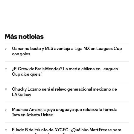
Más noticias
Ganar no basta y MLS aventaja a Liga MX en Leagues Cup
con goles
¿El Crew de Brais Méndez? La media chilena en Leagues
Cup dice que sí
Chucky Lozano será el relevo generacional mexicano de
LA Galaxy
Mauricio Amaro, la joya uruguaya que refuerza la fórmula
Tata en Atlanta United
El lado B del triunfo de NYCFC: ¿Qué hizo Matt Freese para