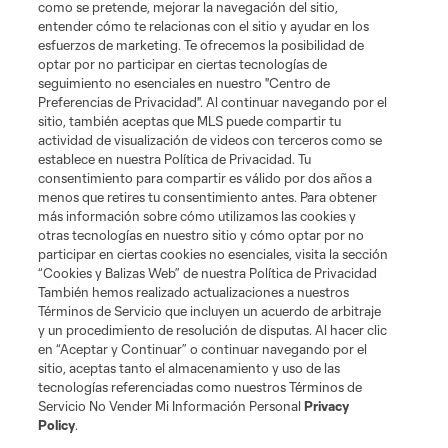
como se pretende, mejorar la navegación del sitio,
entender cómo te relacionas con el sitio y ayudar en los
esfuerzos de marketing. Te ofrecemos la posibilidad de
optar por no participar en ciertas tecnologías de
seguimiento no esenciales en nuestro "Centro de
Preferencias de Privacidad". Al continuar navegando por el
sitio, también aceptas que MLS puede compartir tu
actividad de visualización de videos con terceros como se
establece en nuestra Política de Privacidad. Tu
Términos de servicio
Política de privacidad
No vender mi información
consentimiento para compartir es válido por dos años a
Cookies Settings
menos que retires tu consentimiento antes. Para obtener
más información sobre cómo utilizamos las cookies y
©2026 MLS. El nombre y escudo de la Major League Soccer y MLS son
otras tecnologías en nuestro sitio y cómo optar por no
marcas registradas de League Soccer, L.L.C. (“MLS”). Los nombres y logos
de los equipos de la MLS están registrados y son marcas bajo ley común
participar en ciertas cookies no esenciales, visita la sección
de la MLS o son usadas con el permiso de sus propietarios. Uso
“Cookies y Balizas Web” de nuestra Política de Privacidad
desautorizado está prohibido.
También hemos realizado actualizaciones a nuestros
Términos de Servicio que incluyen un acuerdo de arbitraje
y un procedimiento de resolución de disputas. Al hacer clic
en “Aceptar y Continuar” o continuar navegando por el
sitio, aceptas tanto el almacenamiento y uso de las
tecnologías referenciadas como nuestros Términos de
Servicio No Vender Mi Información Personal
Privacy
Policy
.