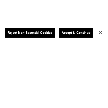
Reject Non-Essential Cookies
Accept & Continue
Dallas
D.C.
Houston
Kansas City