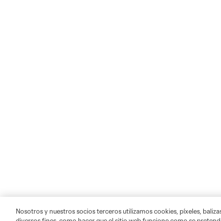
Nosotros y nuestros socios terceros utilizamos cookies, píxeles, baliz
diversos fines, como hacer que el sitio web funcione como se pretende