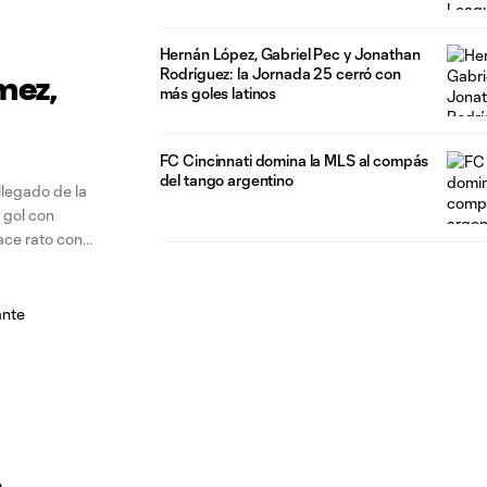
Hernán López, Gabriel Pec y Jonathan
Rodríguez: la Jornada 25 cerró con
mez,
más goles latinos
FC Cincinnati domina la MLS al compás
del tango argentino
llegado de la
 gol con
ace rato con
e