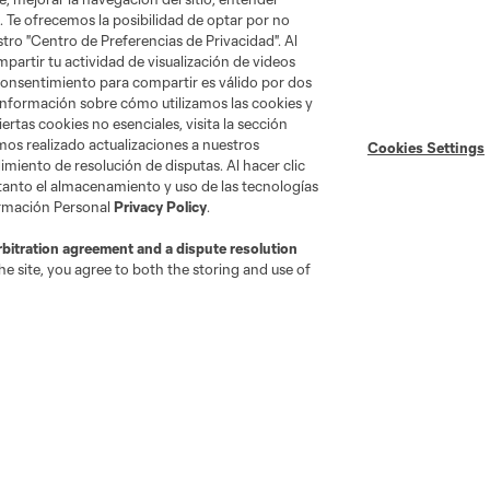
. Te ofrecemos la posibilidad de optar por no
tro "Centro de Preferencias de Privacidad". Al
artir tu actividad de visualización de videos
 consentimiento para compartir es válido por dos
Tienda
información sobre cómo utilizamos las cookies y
ertas cookies no esenciales, visita la sección
mos realizado actualizaciones a nuestros
Cookies Settings
Por club
miento de resolución de disputas. Al hacer clic
 tanto el almacenamiento y uso de las tecnologías
Camisetas
ormación Personal
Privacy Policy
.
Hombres
Mujeres
rbitration agreement and a dispute resolution
e site, you agree to both the storing and use of
Niños
go
Cincinnati
Colorado
Columbus