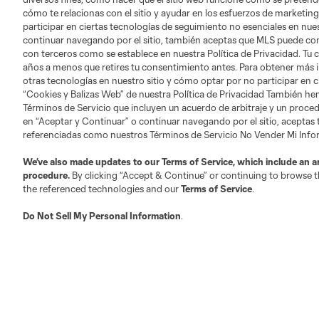
cómo te relacionas con el sitio y ayudar en los esfuerzos de marketing
participar en ciertas tecnologías de seguimiento no esenciales en nues
continuar navegando por el sitio, también aceptas que MLS puede comp
con terceros como se establece en nuestra Política de Privacidad. Tu
Acerca de MLS
Social
años a menos que retires tu consentimiento antes. Para obtener más 
otras tecnologías en nuestro sitio y cómo optar por no participar en ci
“Cookies y Balizas Web” de nuestra Política de Privacidad También he
Servicio al Cliente
Instagram
Términos de Servicio que incluyen un acuerdo de arbitraje y un procedi
en “Aceptar y Continuar” o continuar navegando por el sitio, aceptas
Trabajos/Carreras
Twitter
referenciadas como nuestros Términos de Servicio No Vender Mi Inf
Facebook
We’ve also made updates to our
Terms of Service
, which include an a
procedure.
By clicking “Accept & Continue” or continuing to browse th
the referenced technologies and our
Terms of Service
.
Club Sites
Do Not Sell My Personal Information
.
Austin
Atlanta
Charlotte
Chica