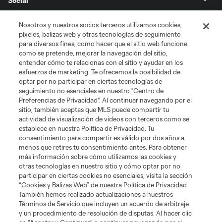
Social
Tienda
Nosotros y nuestros socios terceros utilizamos cookies,
píxeles, balizas web y otras tecnologías de seguimiento
para diversos fines, como hacer que el sitio web funcione
Club Sites
como se pretende, mejorar la navegación del sitio,
entender cómo te relacionas con el sitio y ayudar en los
esfuerzos de marketing. Te ofrecemos la posibilidad de
optar por no participar en ciertas tecnologías de
seguimiento no esenciales en nuestro "Centro de
Preferencias de Privacidad". Al continuar navegando por el
sitio, también aceptas que MLS puede compartir tu
actividad de visualización de videos con terceros como se
establece en nuestra Política de Privacidad. Tu
Términos de servicio
Política de privacidad
No vender mi información
consentimiento para compartir es válido por dos años a
Cookies Settings
menos que retires tu consentimiento antes. Para obtener
más información sobre cómo utilizamos las cookies y
©2026 MLS. El nombre y escudo de la Major League Soccer y MLS son
otras tecnologías en nuestro sitio y cómo optar por no
marcas registradas de League Soccer, L.L.C. (“MLS”). Los nombres y logos
de los equipos de la MLS están registrados y son marcas bajo ley común
participar en ciertas cookies no esenciales, visita la sección
de la MLS o son usadas con el permiso de sus propietarios. Uso
“Cookies y Balizas Web” de nuestra Política de Privacidad
desautorizado está prohibido.
También hemos realizado actualizaciones a nuestros
Términos de Servicio que incluyen un acuerdo de arbitraje
y un procedimiento de resolución de disputas. Al hacer clic