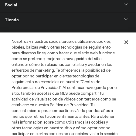
Social
Tienda
Club Sites
Nosotros y nuestros socios terceros utilizamos cookies,
píxeles, balizas web y otras tecnologías de seguimiento
para diversos fines, como hacer que el sitio web funcione
como se pretende, mejorar la navegación del sitio,
entender cómo te relacionas con el sitio y ayudar en los
esfuerzos de marketing. Te ofrecemos la posibilidad de
optar por no participar en ciertas tecnologías de
seguimiento no esenciales en nuestro "Centro de
Términos de servicio
Política de privacidad
No vender mi información
Preferencias de Privacidad". Al continuar navegando por el
sitio, también aceptas que MLS puede compartir tu
Cookies Settings
actividad de visualización de videos con terceros como se
©2026 MLS. El nombre y escudo de la Major League Soccer y MLS son
establece en nuestra Política de Privacidad. Tu
marcas registradas de League Soccer, L.L.C. (“MLS”). Los nombres y logos
consentimiento para compartir es válido por dos años a
de los equipos de la MLS están registrados y son marcas bajo ley común
menos que retires tu consentimiento antes. Para obtener
de la MLS o son usadas con el permiso de sus propietarios. Uso
desautorizado está prohibido.
más información sobre cómo utilizamos las cookies y
otras tecnologías en nuestro sitio y cómo optar por no
participar en ciertas cookies no esenciales, visita la sección