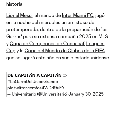
historia.
Lionel Messi
, al mando de
Inter Miami FC
, jugó
en la noche del miércoles un amistoso de
pretemporada, dentro de la preparación de 'las
Garzas' para su extensa campaña 2025 en MLS
y
Copa de Campeones de Concacaf
,
Leagues
Cup
y la
Copa del Mundo de Clubes de la FIFA
,
que se jugará este año en suelo estadounidense.
𝗗𝗘 𝗖𝗔𝗣𝗜𝗧𝗔́𝗡 𝗔 𝗖𝗔𝗣𝗜𝗧𝗔́𝗡 🤝
#LaGarraDelÚnicoGrande
pic.twitter.com/os4WDd9uEY
— Universitario (@Universitario)
January 30, 2025