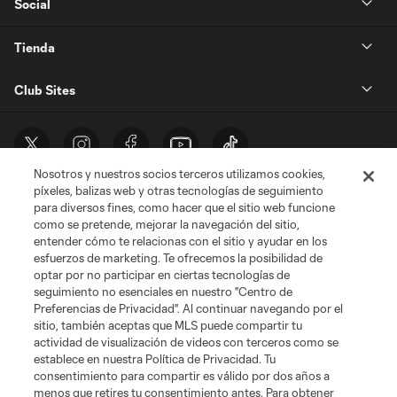
Social
Tienda
Club Sites
Nosotros y nuestros socios terceros utilizamos cookies,
píxeles, balizas web y otras tecnologías de seguimiento
para diversos fines, como hacer que el sitio web funcione
como se pretende, mejorar la navegación del sitio,
entender cómo te relacionas con el sitio y ayudar en los
Términos de servicio
Política de privacidad
No vender mi información
esfuerzos de marketing. Te ofrecemos la posibilidad de
Cookies Settings
optar por no participar en ciertas tecnologías de
©2026 MLS. El nombre y escudo de la Major League Soccer y MLS son
seguimiento no esenciales en nuestro "Centro de
marcas registradas de League Soccer, L.L.C. (“MLS”). Los nombres y logos
Preferencias de Privacidad". Al continuar navegando por el
de los equipos de la MLS están registrados y son marcas bajo ley común
sitio, también aceptas que MLS puede compartir tu
de la MLS o son usadas con el permiso de sus propietarios. Uso
actividad de visualización de videos con terceros como se
desautorizado está prohibido.
establece en nuestra Política de Privacidad. Tu
consentimiento para compartir es válido por dos años a
menos que retires tu consentimiento antes. Para obtener