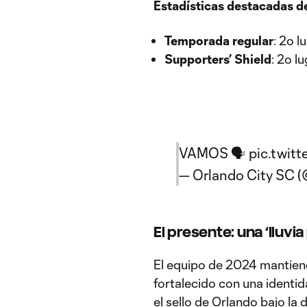
Estadísticas destacadas d
Temporada regular
: 2º l
Supporters’ Shield
: 2º l
VAMOS 🗣️
pic.twit
— Orlando City SC 
El presente: una ‘lluvia
El equipo de 2024 mantiene
fortalecido con una identi
el sello de Orlando bajo la 