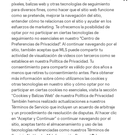
píxeles, balizas web y otras tecnologías de seguimiento
para diversos fines, como hacer que el sitio web funcione
Club Sites
como se pretende, mejorar la navegación del sitio,
entender cómo te relacionas con el sitio y ayudar en los
esfuerzos de marketing. Te ofrecemos la posibilidad de
optar por no participar en ciertas tecnologías de
seguimiento no esenciales en nuestro "Centro de
Preferencias de Privacidad". Al continuar navegando por el
sitio, también aceptas que MLS puede compartir tu
actividad de visualización de videos con terceros como se
establece en nuestra Política de Privacidad. Tu
Términos de servicio
Política de privacidad
No vender mi información
consentimiento para compartir es válido por dos años a
Cookies Settings
menos que retires tu consentimiento antes. Para obtener
más información sobre cómo utilizamos las cookies y
©2026 MLS. El nombre y escudo de la Major League Soccer y MLS son
otras tecnologías en nuestro sitio y cómo optar por no
marcas registradas de League Soccer, L.L.C. (“MLS”). Los nombres y logos
de los equipos de la MLS están registrados y son marcas bajo ley común
participar en ciertas cookies no esenciales, visita la sección
de la MLS o son usadas con el permiso de sus propietarios. Uso
“Cookies y Balizas Web” de nuestra Política de Privacidad
desautorizado está prohibido.
También hemos realizado actualizaciones a nuestros
Términos de Servicio que incluyen un acuerdo de arbitraje
y un procedimiento de resolución de disputas. Al hacer clic
en “Aceptar y Continuar” o continuar navegando por el
sitio, aceptas tanto el almacenamiento y uso de las
tecnologías referenciadas como nuestros Términos de