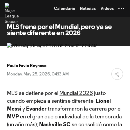
TENT
Calendario
Noticias
Videos
MLS frena por el Mundial, pero ya se
siente diferente en 2026
Paulo Favio Reynoso
Monday, May 25, 2026, 04:13 AM
MLS se detiene por el
Mundial 2026
justo
cuando empieza a sentirse diferente.
Lionel
Messi
y
Evander
transformaron la carrera por el
MVP
en el gran duelo individual de la temporada
(un año más);
Nashville SC
se consolidó como la