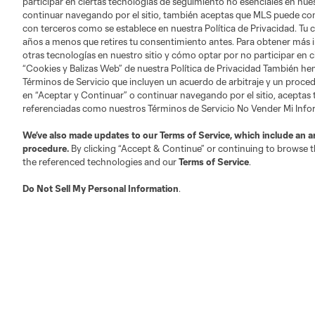
participar en ciertas tecnologías de seguimiento no esenciales en nues
continuar navegando por el sitio, también aceptas que MLS puede comp
con terceros como se establece en nuestra Política de Privacidad. Tu
años a menos que retires tu consentimiento antes. Para obtener más 
otras tecnologías en nuestro sitio y cómo optar por no participar en ci
“Cookies y Balizas Web” de nuestra Política de Privacidad También he
Términos de Servicio que incluyen un acuerdo de arbitraje y un procedi
en “Aceptar y Continuar” o continuar navegando por el sitio, aceptas
referenciadas como nuestros Términos de Servicio No Vender Mi Inf
We’ve also made updates to our
Terms of Service
, which include an a
procedure.
By clicking “Accept & Continue” or continuing to browse th
the referenced technologies and our
Terms of Service
.
Do Not Sell My Personal Information
.