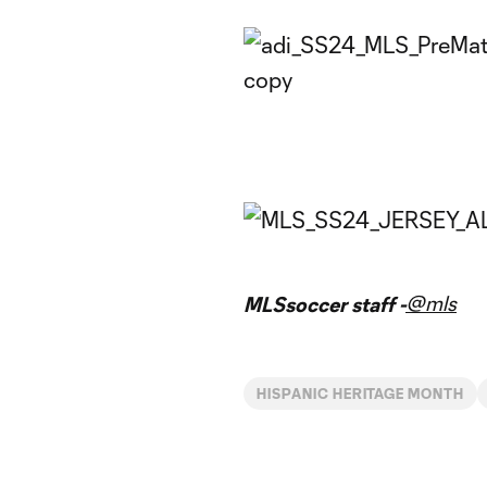
@mls
MLSsoccer staff -
HISPANIC HERITAGE MONTH