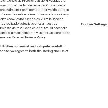
tro "Centro de Preferencias de Privacidad". Al
artir tu actividad de visualización de videos
 consentimiento para compartir es válido por dos
información sobre cómo utilizamos las cookies y
ertas cookies no esenciales, visita la sección
mos realizado actualizaciones a nuestros
Cookies Settings
miento de resolución de disputas. Al hacer clic
 tanto el almacenamiento y uso de las tecnologías
ormación Personal
Privacy Policy
.
rbitration agreement and a dispute resolution
e site, you agree to both the storing and use of