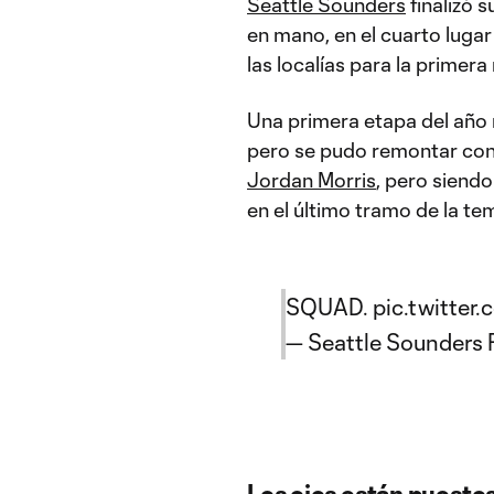
Seattle Sounders
finalizó 
en mano, en el cuarto lugar
las localías para la primer
Una primera etapa del año
pero se pudo remontar con 
Jordan Morris
, pero siend
en el último tramo de la te
SQUAD.
pic.twitte
— Seattle Sounders
Los ojos están puestos