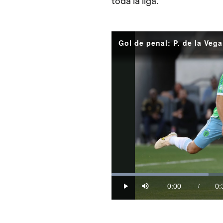
toda la liga.
Gol de penal: P. de la Vega
Loaded
:
32.45%
0:00
0:
/
Play
Mute
Current
Du
Time