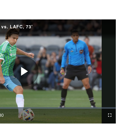
 vs. LAFC, 73'
Play
Video
30
Difundir
Fullscreen
ration
a
Chromecast