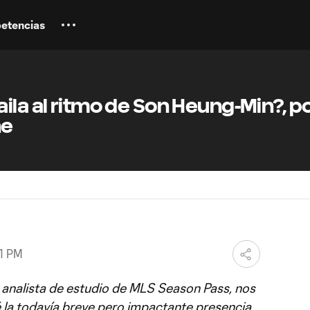
etencias
ila al ritmo de Son Heung-Min?, p
ne
51 PM
y analista de estudio de MLS Season Pass, nos
 la todavía breve pero impactante presencia