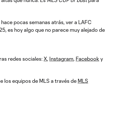
 altas que nunca. Es
MLS CUP or bust
para
 hace pocas semanas atrás, ver a LAFC
5, es hoy algo que no parece muy alejado de
ras redes sociales:
X
,
Instagram
,
Facebook
y
 de los equipos de MLS a través de
MLS