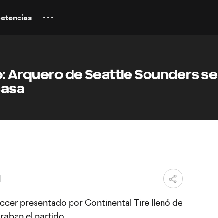
etencias
o: Arquero de Seattle Sounders se
casa
M
occer presentado por Continental Tire llenó de
raban el partido.