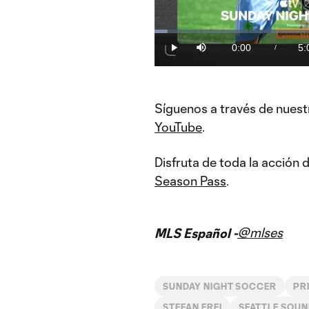
Loaded
:
3.24%
0:00
5:
/
Play
Mute
Current
Du
Time
Síguenos a través de nuest
YouTube
.
Disfruta de toda la acción
Season Pass
.
@mlses
MLS Español -
SUNDAY NIGHT SOCCER
PR
STEFAN FREI
SEATTLE SOUN