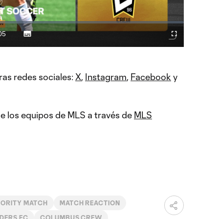
Video
05
Subtitles
Difundir
Fullscreen
ration
a
Chromecast
ras redes sociales:
X
,
Instagram
,
Facebook
y
 de los equipos de MLS a través de
MLS
IORITY MATCH
MATCH REACTION
DERS FC
COLUMBUS CREW