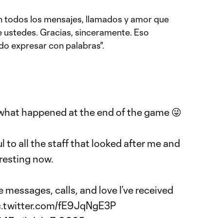
 todos los mensajes, llamados y amor que
e ustedes. Gracias, sinceramente. Eso
do expresar con palabras".
ut what happened at the end of the game 😜
ul to all the staff that looked after me and
resting now.
e messages, calls, and love I’ve received
c.twitter.com/fE9JqNgE3P