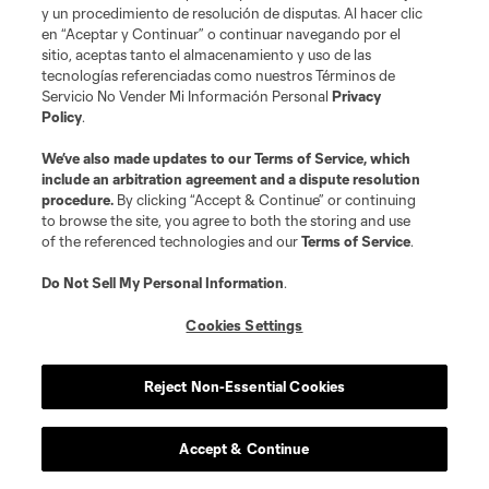
de los equipos de la MLS están registrados y son marcas bajo ley común
y un procedimiento de resolución de disputas. Al hacer clic
de la MLS o son usadas con el permiso de sus propietarios. Uso
en “Aceptar y Continuar” o continuar navegando por el
desautorizado está prohibido.
sitio, aceptas tanto el almacenamiento y uso de las
tecnologías referenciadas como nuestros Términos de
Servicio No Vender Mi Información Personal
Privacy
Policy
.
We’ve also made updates to our
Terms of Service
, which
include an arbitration agreement and a dispute resolution
procedure.
By clicking “Accept & Continue” or continuing
to browse the site, you agree to both the storing and use
of the referenced technologies and our
Terms of Service
.
Do Not Sell My Personal Information
.
Cookies Settings
Reject Non-Essential Cookies
Accept & Continue