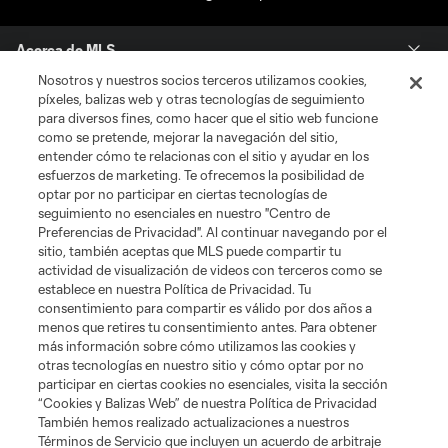
Acerca de MLS
Nosotros y nuestros socios terceros utilizamos cookies,
Social
píxeles, balizas web y otras tecnologías de seguimiento
para diversos fines, como hacer que el sitio web funcione
como se pretende, mejorar la navegación del sitio,
Tienda
entender cómo te relacionas con el sitio y ayudar en los
esfuerzos de marketing. Te ofrecemos la posibilidad de
optar por no participar en ciertas tecnologías de
Club Sites
seguimiento no esenciales en nuestro "Centro de
Preferencias de Privacidad". Al continuar navegando por el
sitio, también aceptas que MLS puede compartir tu
actividad de visualización de videos con terceros como se
establece en nuestra Política de Privacidad. Tu
consentimiento para compartir es válido por dos años a
menos que retires tu consentimiento antes. Para obtener
más información sobre cómo utilizamos las cookies y
otras tecnologías en nuestro sitio y cómo optar por no
Términos de servicio
Política de privacidad
No vender mi información
participar en ciertas cookies no esenciales, visita la sección
Cookies Settings
“Cookies y Balizas Web” de nuestra Política de Privacidad
©2026 MLS. El nombre y escudo de la Major League Soccer y MLS son
También hemos realizado actualizaciones a nuestros
marcas registradas de League Soccer, L.L.C. (“MLS”). Los nombres y logos
Términos de Servicio que incluyen un acuerdo de arbitraje