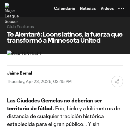
TENT
Calendario
Noticias
Videos
Club Features
Te Alentaré: Loons latinos, la fuerza que
transformó a Minnesota United
Jaime Bernal
Thursday, Apr 23, 2026, 03:45 PM
Las Ciudades Gemelas no deberían ser
territorio de fútbol.
Frío, hielo y a kilómetros de
distancia de cualquier tradición histórica
establecida para el gran público... Y sin