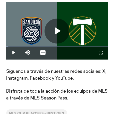
Play
Loaded
:
2.20%
Play
Mute
Subtitles
Fullscr
Video
Síguenos a través de nuestras redes sociales:
X
,
Instagram
,
Facebook
y
YouTube
.
Disfruta de toda la acción de los equipos de MLS
a través de
MLS Season Pass
.
MLS CUP PLAYOFFS - BEST OF 3