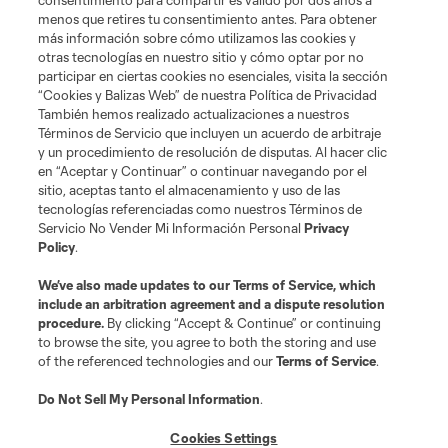
consentimiento para compartir es válido por dos años a
menos que retires tu consentimiento antes. Para obtener
©2026 MLS. El nombre y escudo de la Major League Soccer y MLS son
marcas registradas de League Soccer, L.L.C. (“MLS”). Los nombres y logos
más información sobre cómo utilizamos las cookies y
de los equipos de la MLS están registrados y son marcas bajo ley común
otras tecnologías en nuestro sitio y cómo optar por no
de la MLS o son usadas con el permiso de sus propietarios. Uso
participar en ciertas cookies no esenciales, visita la sección
desautorizado está prohibido.
“Cookies y Balizas Web” de nuestra Política de Privacidad
También hemos realizado actualizaciones a nuestros
Términos de Servicio que incluyen un acuerdo de arbitraje
y un procedimiento de resolución de disputas. Al hacer clic
en “Aceptar y Continuar” o continuar navegando por el
sitio, aceptas tanto el almacenamiento y uso de las
tecnologías referenciadas como nuestros Términos de
Servicio No Vender Mi Información Personal
Privacy
Policy
.
We’ve also made updates to our
Terms of Service
, which
include an arbitration agreement and a dispute resolution
procedure.
By clicking “Accept & Continue” or continuing
to browse the site, you agree to both the storing and use
of the referenced technologies and our
Terms of Service
.
Do Not Sell My Personal Information
.
Cookies Settings