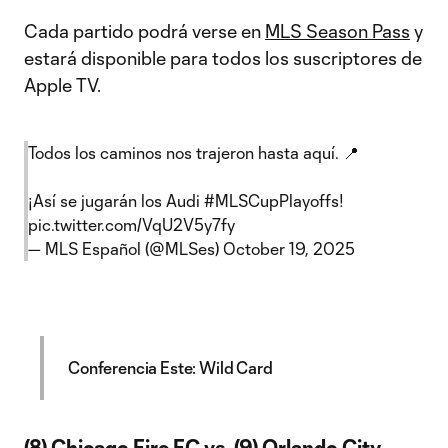
Cada partido podrá verse en
MLS Season Pass
y
estará disponible para todos los suscriptores de
Apple TV.
Todos los caminos nos trajeron hasta aquí. 📍
¡Así se jugarán los Audi
#MLSCupPlayoffs
!
pic.twitter.com/VqU2V5y7fy
— MLS Español (@MLSes)
October 19, 2025
Conferencia Este: Wild Card
(8) Chicago Fire FC vs. (9) Orlando City