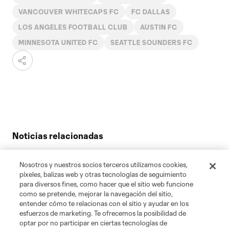
VANCOUVER WHITECAPS FC
FC DALLAS
LOS ANGELES FOOTBALL CLUB
AUSTIN FC
MINNESOTA UNITED FC
SEATTLE SOUNDERS FC
Noticias relacionadas
Leagues Cup 2026: MLS y LIGA MX se adueñan de la
rivalidad de CONCACAF
Nosotros y nuestros socios terceros utilizamos cookies,
píxeles, balizas web y otras tecnologías de seguimiento
Mundial 2026: ¿Cuál será el partido con más jugadores
para diversos fines, como hacer que el sitio web funcione
de MLS?
como se pretende, mejorar la navegación del sitio,
entender cómo te relacionas con el sitio y ayudar en los
Almada, Obed, Vite: Exjugadores de MLS que estarán en
esfuerzos de marketing. Te ofrecemos la posibilidad de
el Mundial 2026
optar por no participar en ciertas tecnologías de