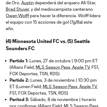
de Oro.
Austin
dependerá del arquero All-Star,
Brad Stuver
, y del mediocampista canterano
Owen Wolff
para hacer la diferencia. Wolff lidera
el equipo con 15 acciones de gol (7g/8a) este
año.
(4) Minnesota United FC vs. (5) Seattle
Sounders FC
Partido 1:
Lunes, 27 de octubre | 9:00 pm ET
(Allianz Field;
MLS Season Pass, Apple TV
, FS1,
FOX Deportes, TSN, RDS)
Partido 2:
Lunes, 3 de noviembre | 10:30 pm
ET (Lumen Field;
MLS Season Pass, Apple TV
,
FS1, FOX Deportes, TSN, RDS)
Paritod 3:
Sábado, 8 de noviembre | horario
por confirmar (Allianz Field;
MLS Season Pass,