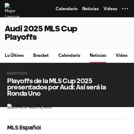
TENT
Calendario
Noticias
Videos
Audi 2025 MLS Cup
Playoffs
Lo Último
Bracket
Calendario
Noticias
Video
Essentials
Playoffs de la MLS Cup 2025
presentados por Audi: Así será la
Ronda Uno
MLS Español