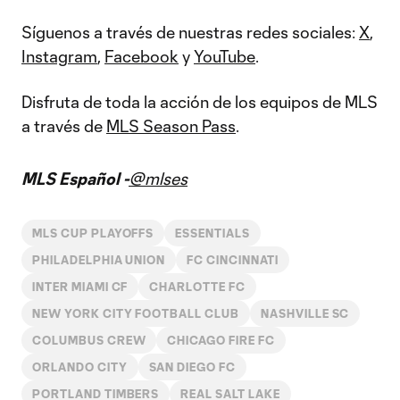
Síguenos a través de nuestras redes sociales:
X
,
Instagram
,
Facebook
y
YouTube
.
Disfruta de toda la acción de los equipos de MLS
a través de
MLS Season Pass
.
MLS Español -
@mlses
MLS CUP PLAYOFFS
ESSENTIALS
PHILADELPHIA UNION
FC CINCINNATI
INTER MIAMI CF
CHARLOTTE FC
NEW YORK CITY FOOTBALL CLUB
NASHVILLE SC
COLUMBUS CREW
CHICAGO FIRE FC
ORLANDO CITY
SAN DIEGO FC
PORTLAND TIMBERS
REAL SALT LAKE