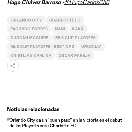
Hugo Chávez Barroso -
@HugoCarlosChB
ORLANDO CITY
CHARLOTTE FC
FACUNDO TORRES
NANI
KAKÁ
DUNCAN MCGUIRE
MLS CUP PLAYOFFS
MLS CUP PLAYOFFS - BEST OF 3
URUGUAY
KRISTIJAN KAHLINA
OSCAR PAREJA
Noticias relacionadas
Orlando City da un "buen paso" en la victoria en el debut
de los Playoffs ante Charlotte FC