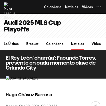
TENT
Calendario
Noticias
Videos
Audi 2025 MLS Cup
Playoffs
Lo Último
Bracket
Calendario
Noticias
Video
El Rey León 'charrúa': Facundo Torres,
presente en cada momento clave de
Orlando City
Hugo Chávez Barroso
Monday, Oct 28, 2024, 02:29 AM