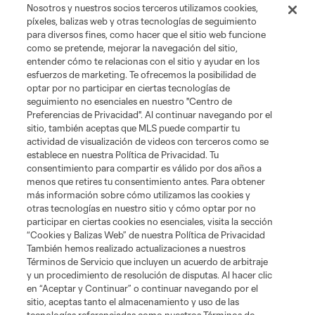
Nosotros y nuestros socios terceros utilizamos cookies,
píxeles, balizas web y otras tecnologías de seguimiento
Club Sites
para diversos fines, como hacer que el sitio web funcione
como se pretende, mejorar la navegación del sitio,
entender cómo te relacionas con el sitio y ayudar en los
esfuerzos de marketing. Te ofrecemos la posibilidad de
optar por no participar en ciertas tecnologías de
seguimiento no esenciales en nuestro "Centro de
Preferencias de Privacidad". Al continuar navegando por el
sitio, también aceptas que MLS puede compartir tu
actividad de visualización de videos con terceros como se
Términos de servicio
Política de privacidad
No vender mi información
establece en nuestra Política de Privacidad. Tu
Cookies Settings
consentimiento para compartir es válido por dos años a
menos que retires tu consentimiento antes. Para obtener
©2026 MLS. El nombre y escudo de la Major League Soccer y MLS son
marcas registradas de League Soccer, L.L.C. (“MLS”). Los nombres y logos
más información sobre cómo utilizamos las cookies y
de los equipos de la MLS están registrados y son marcas bajo ley común
otras tecnologías en nuestro sitio y cómo optar por no
de la MLS o son usadas con el permiso de sus propietarios. Uso
participar en ciertas cookies no esenciales, visita la sección
desautorizado está prohibido.
“Cookies y Balizas Web” de nuestra Política de Privacidad
También hemos realizado actualizaciones a nuestros
Términos de Servicio que incluyen un acuerdo de arbitraje
y un procedimiento de resolución de disputas. Al hacer clic
en “Aceptar y Continuar” o continuar navegando por el
sitio, aceptas tanto el almacenamiento y uso de las