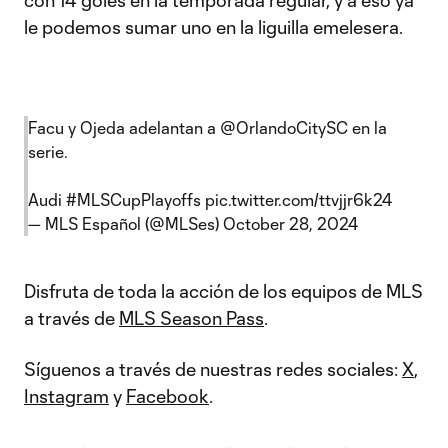
con 14 goles en la temporada regular, y a eso ya
le podemos sumar uno en la liguilla emelesera.
Facu y Ojeda adelantan a
@OrlandoCitySC
en la
serie.
Audi
#MLSCupPlayoffs
pic.twitter.com/ttvjjr6k24
— MLS Español (@MLSes)
October 28, 2024
Disfruta de toda la acción de los equipos de MLS
a través de
MLS Season Pass
.
Síguenos a través de nuestras redes sociales:
X
,
Instagram
y
Facebook
.