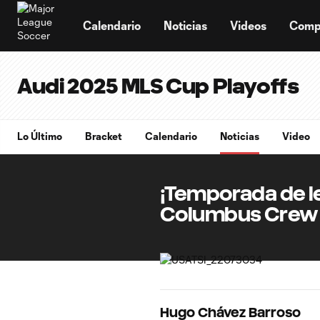
TENT
Calendario
Noticias
Videos
Comp
Audi 2025 MLS Cup Playoffs
Lo Último
Bracket
Calendario
Noticias
Video
¡Temporada de l
Columbus Crew 
Hugo Chávez Barroso