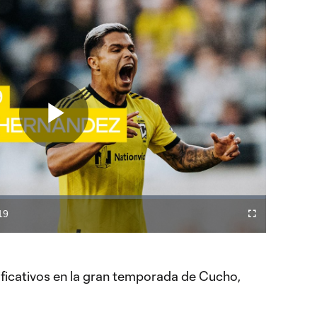
Play
Video
19
Difundir
Fullscreen
ration
a
Chromecast
ión, movilidad y gol
aviesa por un gran momento, en la temporada regular
ma cuatro.
ficativos en la gran temporada de Cucho,