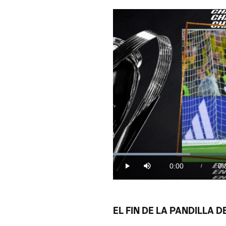
Loaded
:
25.50%
0:00
0:
/
Play
Mute
Current
Du
Time
EL FIN DE LA PANDILLA 