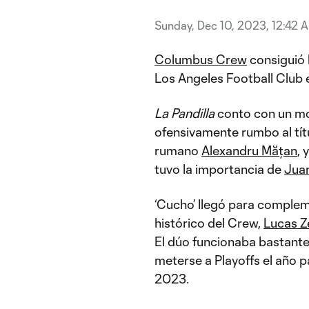
Sunday, Dec 10, 2023, 12:42 
Columbus Crew
consiguió l
Los Angeles Football Club e
La Pandilla
conto con un mo
ofensivamente rumbo al títu
rumano
Alexandru Mățan
, 
tuvo la importancia de
Jua
‘Cucho’ llegó para complem
histórico del Crew,
Lucas Z
El dúo funcionaba bastante
meterse a Playoffs el año p
2023.