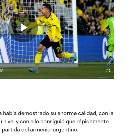
Play
Video
00
Difundir
Fullscreen
ration
a
Chromecast
que más nervios sentía”
rvioso que estaba al momento de cobrar el penal que abrió
a había demostrado su enorme calidad, con la
u nivel y con ello consiguió que rápidamente
partida del armenio-argentino.