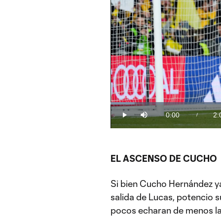
Loaded
:
8.23%
0:00
2:
/
Play
Mute
Current
Du
Time
‘Cucho’ Hernández: “Fue el penal 
El ariete colombiano confesó lo ne
la victoria del Columbus Crew.
EL ASCENSO DE CUCHO
Si bien Cucho Hernández y
salida de Lucas, potencio s
pocos echaran de menos la 