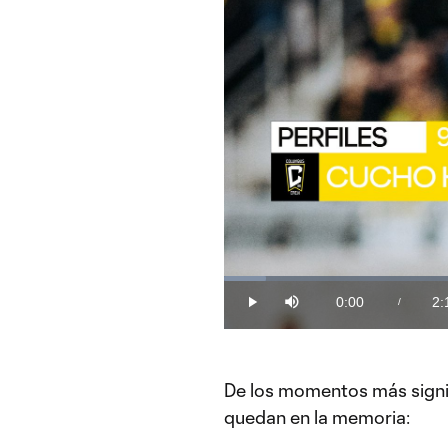
Loaded
:
7.05%
0:00
2:
/
Play
Mute
Current
Du
Time
‘Cucho’ Hernández, sinónimo de pas
El delantero de Columbus Crew atr
marcó 16 goles y en Playoffs ya su
De los momentos más signi
quedan en la memoria: