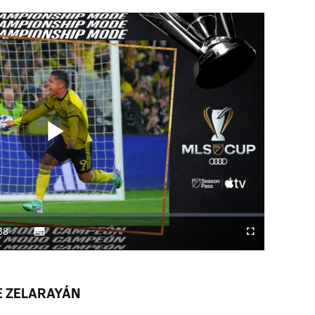
Play
Video
38
Subtitles
Difundir
Fullscreen
ration
a
Chromecast
DE ZELARAYÁN