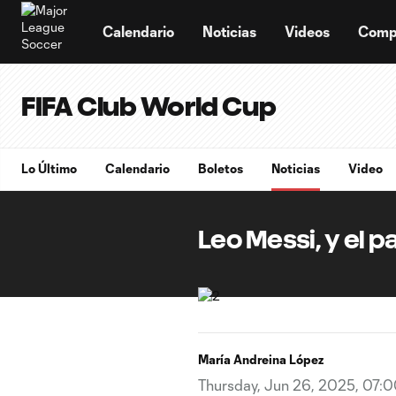
TENT
Calendario
Noticias
Videos
Comp
FIFA Club World Cup
Lo Último
Calendario
Boletos
Noticias
Video
Leo Messi, y el 
María Andreina López
Thursday, Jun 26, 2025, 07: