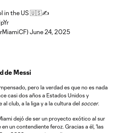
ol in the US 🇺🇸✍️
1pYr
erMiamiCF)
June 24, 2025
ad de Messi
 impensado, pero la verdad es que no es nada
hace casi dos años a Estados Unidos y
 club, a la liga y a la cultura del
soccer
.
Miami dejó de ser un proyecto exótico al sur
 en un contendiente feroz. Gracias a él, 'las