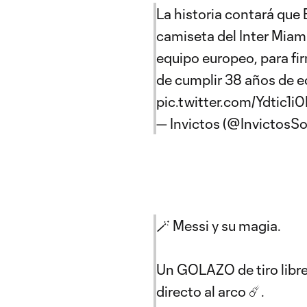
La historia contará que
camiseta del Inter Miami
equipo europeo, para fi
de cumplir 38 años de 
pic.twitter.com/Ydtic1i
— Invictos (@Invictos
🪄 Messi y su magia.
Un GOLAZO de tiro libre 
directo al arco ☄️.