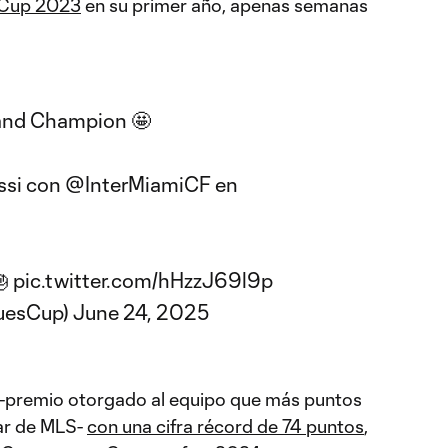
 Cup 2023
en su primer año, apenas semanas
 and Champion 🤩
ssi con
@InterMiamiCF
en
🎂
pic.twitter.com/hHzzJ69l9p
uesCup)
June 24, 2025
-premio otorgado al equipo que más puntos
lar de MLS-
con una cifra récord de 74 puntos
,