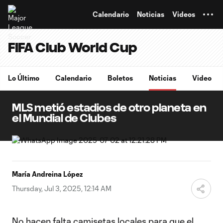
TENT
Calendario
Noticias
Videos
FIFA Club World Cup
Lo Último
Calendario
Boletos
Noticias
Video
MLS metió estadios de otro planeta en
el Mundial de Clubes
María Andreina López
Thursday, Jul 3, 2025, 12:14 AM
No hacen falta camisetas locales para que el