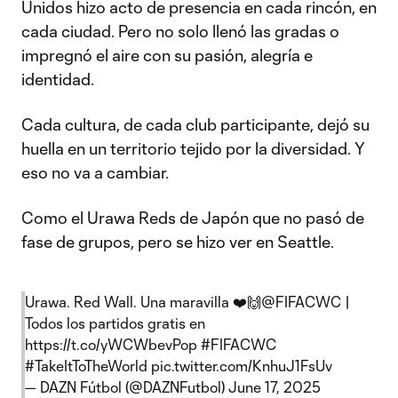
Unidos hizo acto de presencia en cada rincón, en
cada ciudad. Pero no solo llenó las gradas o
impregnó el aire con su pasión, alegría e
identidad.
Cada cultura, de cada club participante, dejó su
huella en un territorio tejido por la diversidad. Y
eso no va a cambiar.
Como el Urawa Reds de Japón que no pasó de
fase de grupos, pero se hizo ver en Seattle.
Urawa. Red Wall. Una maravilla ❤️🙌
@FIFACWC
|
Todos los partidos gratis en
https://t.co/yWCWbevPop
#FIFACWC
#TakeItToTheWorld
pic.twitter.com/KnhuJ1FsUv
— DAZN Fútbol (@DAZNFutbol)
June 17, 2025