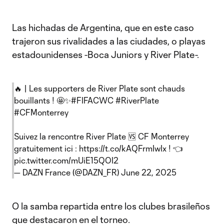
Las hichadas de Argentina, que en este caso
trajeron sus rivalidades a las ciudades, o playas
estadounidenses -Boca Juniors y River Plate-.
🔥 | Les supporters de River Plate sont chauds
bouillants ! 🤩✨
#FIFACWC
#RiverPlate
#CFMonterrey
Suivez la rencontre River Plate 🆚 CF Monterrey
gratuitement ici :
https://t.co/kAQFrmIwIx
! 👈
pic.twitter.com/mUiE15QOI2
— DAZN France (@DAZN_FR)
June 22, 2025
O la samba repartida entre los clubes brasileños
que destacaron en el torneo.