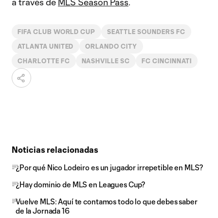
a través de
MLS Season Pass
.
FIFA CLUB WORLD CUP
SEATTLE SOUNDERS FC
ATLANTA UNITED
ORLANDO CITY
CHARLOTTE FC
NASHVILLE SC
FC CINCINNATI
Noticias relacionadas
¿Por qué Nico Lodeiro es un jugador irrepetible en MLS?
¿Hay dominio de MLS en Leagues Cup?
Vuelve MLS: Aquí te contamos todo lo que debes saber
de la Jornada 16