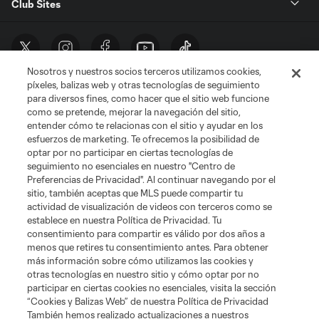
Club Sites
Nosotros y nuestros socios terceros utilizamos cookies,
píxeles, balizas web y otras tecnologías de seguimiento
para diversos fines, como hacer que el sitio web funcione
como se pretende, mejorar la navegación del sitio,
entender cómo te relacionas con el sitio y ayudar en los
Términos de servicio
Política de privacidad
No vender mi información
esfuerzos de marketing. Te ofrecemos la posibilidad de
Cookies Settings
optar por no participar en ciertas tecnologías de
©2026 MLS. El nombre y escudo de la Major League Soccer y MLS son
seguimiento no esenciales en nuestro "Centro de
marcas registradas de League Soccer, L.L.C. (“MLS”). Los nombres y logos
Preferencias de Privacidad". Al continuar navegando por el
de los equipos de la MLS están registrados y son marcas bajo ley común
sitio, también aceptas que MLS puede compartir tu
de la MLS o son usadas con el permiso de sus propietarios. Uso
actividad de visualización de videos con terceros como se
desautorizado está prohibido.
establece en nuestra Política de Privacidad. Tu
consentimiento para compartir es válido por dos años a
menos que retires tu consentimiento antes. Para obtener
más información sobre cómo utilizamos las cookies y
otras tecnologías en nuestro sitio y cómo optar por no
participar en ciertas cookies no esenciales, visita la sección
“Cookies y Balizas Web” de nuestra Política de Privacidad
También hemos realizado actualizaciones a nuestros