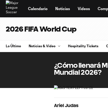
TENT
Calendario
Noticias
Videos
Comp
2026 FIFA World Cup
Lo Último
Noticias & Video
Hospitality Tickets
C
¿Cómo llenará ML
Mundial 2026?
Ariel Judas