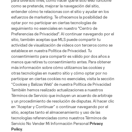
para diversos fines, como hacer que el sitio web funcione
como se pretende, mejorar la navegación del sitio,
entender cómo te relacionas con el sitio y ayudar en los
esfuerzos de marketing. Te ofrecemos la posibilidad de
optar por no participar en ciertas tecnologías de
seguimiento no esenciales en nuestro "Centro de
Términos de servicio
Política de privacidad
No vender mi información
Preferencias de Privacidad". Al continuar navegando por el
sitio, también aceptas que MLS puede compartir tu
Cookies Settings
actividad de visualización de videos con terceros como se
©2026 MLS. El nombre y escudo de la Major League Soccer y MLS son
establece en nuestra Política de Privacidad. Tu
marcas registradas de League Soccer, L.L.C. (“MLS”). Los nombres y logos
consentimiento para compartir es válido por dos años a
de los equipos de la MLS están registrados y son marcas bajo ley común
menos que retires tu consentimiento antes. Para obtener
de la MLS o son usadas con el permiso de sus propietarios. Uso
desautorizado está prohibido.
más información sobre cómo utilizamos las cookies y
otras tecnologías en nuestro sitio y cómo optar por no
participar en ciertas cookies no esenciales, visita la sección
“Cookies y Balizas Web” de nuestra Política de Privacidad
También hemos realizado actualizaciones a nuestros
Términos de Servicio que incluyen un acuerdo de arbitraje
y un procedimiento de resolución de disputas. Al hacer clic
en “Aceptar y Continuar” o continuar navegando por el
sitio, aceptas tanto el almacenamiento y uso de las
tecnologías referenciadas como nuestros Términos de
Servicio No Vender Mi Información Personal
Privacy
Policy
.