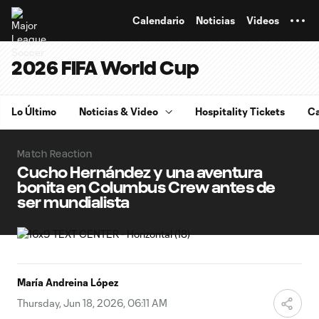
TENT
Calendario
Noticias
Videos
2026 FIFA World Cup
Lo Último
Noticias & Video
Hospitality Tickets
Ca
Match Reaction
Cucho Hernández y una aventura
bonita en Columbus Crew antes de
ser mundialista
María Andreina López
Thursday, Jun 18, 2026, 06:11 AM