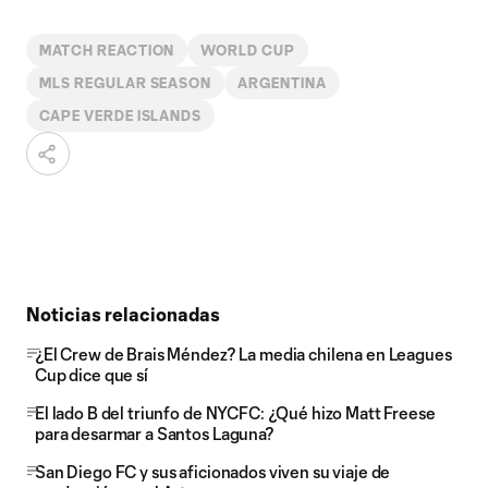
MATCH REACTION
WORLD CUP
MLS REGULAR SEASON
ARGENTINA
CAPE VERDE ISLANDS
Noticias relacionadas
¿El Crew de Brais Méndez? La media chilena en Leagues
Cup dice que sí
El lado B del triunfo de NYCFC: ¿Qué hizo Matt Freese
para desarmar a Santos Laguna?
San Diego FC y sus aficionados viven su viaje de