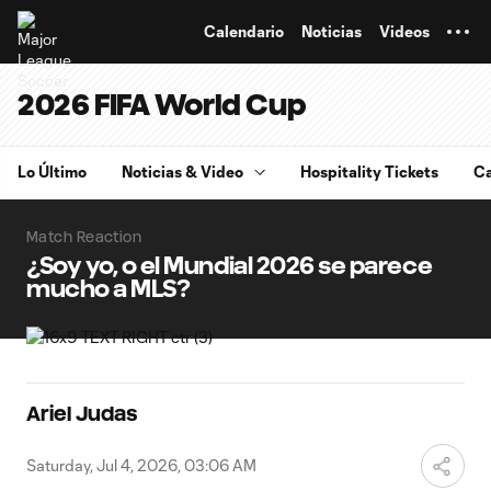
TENT
Calendario
Noticias
Videos
2026 FIFA World Cup
Lo Último
Noticias & Video
Hospitality Tickets
Ca
Match Reaction
¿Soy yo, o el Mundial 2026 se parece
mucho a MLS?
Ariel Judas
Saturday, Jul 4, 2026, 03:06 AM