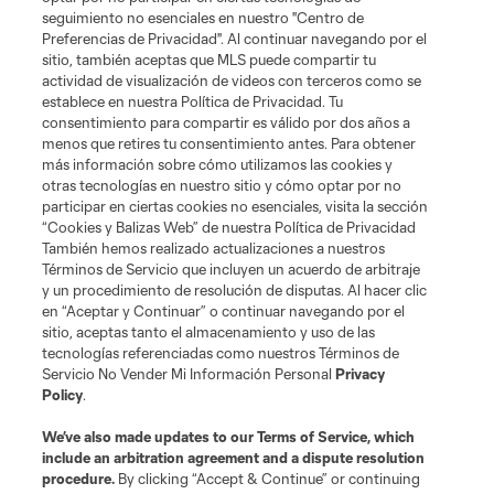
seguimiento no esenciales en nuestro "Centro de
Términos de servicio
Política de privacidad
No vender mi información
Preferencias de Privacidad". Al continuar navegando por el
sitio, también aceptas que MLS puede compartir tu
Cookies Settings
actividad de visualización de videos con terceros como se
©2026 MLS. El nombre y escudo de la Major League Soccer y MLS son
establece en nuestra Política de Privacidad. Tu
marcas registradas de League Soccer, L.L.C. (“MLS”). Los nombres y logos
consentimiento para compartir es válido por dos años a
de los equipos de la MLS están registrados y son marcas bajo ley común
menos que retires tu consentimiento antes. Para obtener
de la MLS o son usadas con el permiso de sus propietarios. Uso
desautorizado está prohibido.
más información sobre cómo utilizamos las cookies y
otras tecnologías en nuestro sitio y cómo optar por no
participar en ciertas cookies no esenciales, visita la sección
“Cookies y Balizas Web” de nuestra Política de Privacidad
También hemos realizado actualizaciones a nuestros
Términos de Servicio que incluyen un acuerdo de arbitraje
y un procedimiento de resolución de disputas. Al hacer clic
en “Aceptar y Continuar” o continuar navegando por el
sitio, aceptas tanto el almacenamiento y uso de las
tecnologías referenciadas como nuestros Términos de
Servicio No Vender Mi Información Personal
Privacy
Policy
.
We’ve also made updates to our
Terms of Service
, which
include an arbitration agreement and a dispute resolution
procedure.
By clicking “Accept & Continue” or continuing