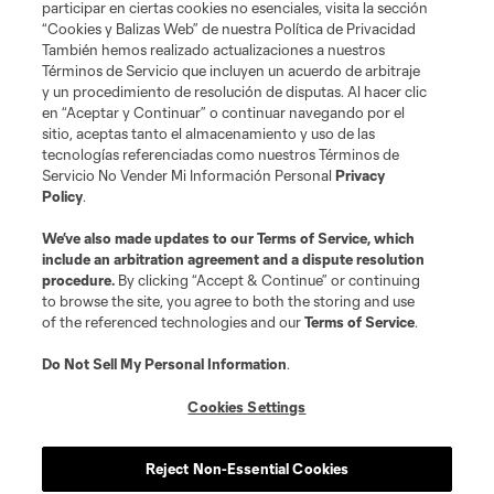
de los equipos de la MLS están registrados y son marcas bajo ley común
participar en ciertas cookies no esenciales, visita la sección
de la MLS o son usadas con el permiso de sus propietarios. Uso
“Cookies y Balizas Web” de nuestra Política de Privacidad
desautorizado está prohibido.
También hemos realizado actualizaciones a nuestros
Términos de Servicio que incluyen un acuerdo de arbitraje
y un procedimiento de resolución de disputas. Al hacer clic
en “Aceptar y Continuar” o continuar navegando por el
sitio, aceptas tanto el almacenamiento y uso de las
tecnologías referenciadas como nuestros Términos de
Servicio No Vender Mi Información Personal
Privacy
Policy
.
We’ve also made updates to our
Terms of Service
, which
include an arbitration agreement and a dispute resolution
procedure.
By clicking “Accept & Continue” or continuing
to browse the site, you agree to both the storing and use
of the referenced technologies and our
Terms of Service
.
Do Not Sell My Personal Information
.
Cookies Settings
Reject Non-Essential Cookies