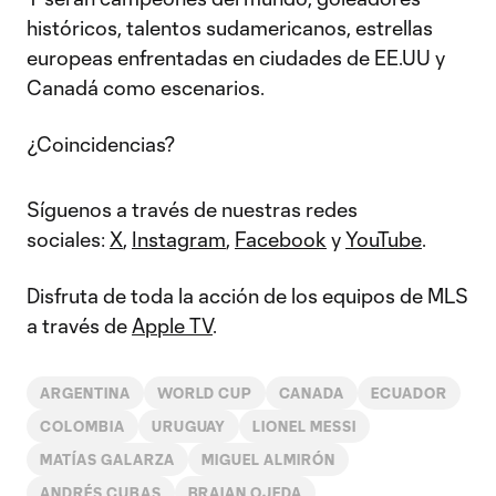
históricos, talentos sudamericanos, estrellas
europeas enfrentadas en ciudades de EE.UU y
Canadá como escenarios.
¿Coincidencias?
Síguenos a través de nuestras redes
sociales:
X
,
Instagram
,
Facebook
y
YouTube
.
Disfruta de toda la acción de los equipos de MLS
a través de
Apple TV
.
ARGENTINA
WORLD CUP
CANADA
ECUADOR
COLOMBIA
URUGUAY
LIONEL MESSI
MATÍAS GALARZA
MIGUEL ALMIRÓN
ANDRÉS CUBAS
BRAIAN OJEDA