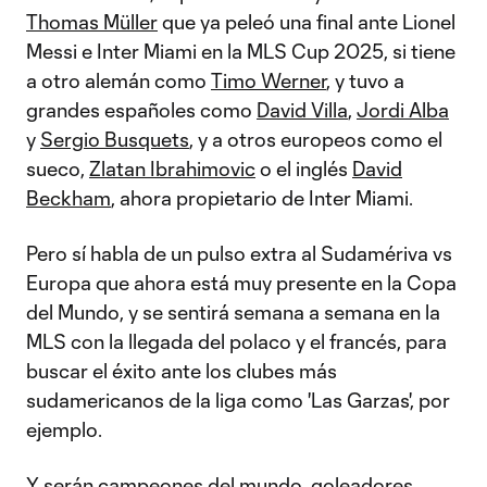
Thomas Müller
que ya peleó una final ante Lionel
Messi e Inter Miami en la MLS Cup 2025, si tiene
a otro alemán como
Timo Werner
, y tuvo a
grandes españoles como
David Villa
,
Jordi Alba
y
Sergio Busquets
, y a otros europeos como el
sueco,
Zlatan Ibrahimovic
o el inglés
David
Beckham
, ahora propietario de Inter Miami.
Pero sí habla de un pulso extra al Sudamériva vs
Europa que ahora está muy presente en la Copa
del Mundo, y se sentirá semana a semana en la
MLS con la llegada del polaco y el francés, para
buscar el éxito ante los clubes más
sudamericanos de la liga como 'Las Garzas', por
ejemplo.
Y serán campeones del mundo, goleadores