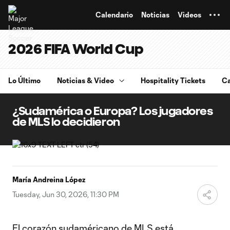
TENT
Calendario
Noticias
Videos
2026 FIFA World Cup
Lo Último
Noticias & Video
Hospitality Tickets
Ca
¿Sudamérica o Europa? Los jugadores
de MLS lo decidieron
María Andreina López
Tuesday, Jun 30, 2026, 11:30 PM
El corazón sudaméricano de MLS está