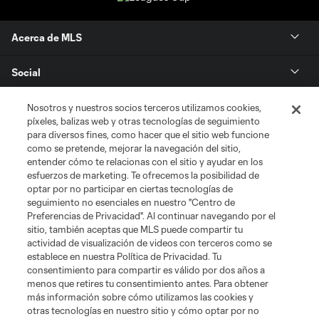
Acerca de MLS
Social
Tienda
Nosotros y nuestros socios terceros utilizamos cookies,
píxeles, balizas web y otras tecnologías de seguimiento
para diversos fines, como hacer que el sitio web funcione
Club Sites
como se pretende, mejorar la navegación del sitio,
entender cómo te relacionas con el sitio y ayudar en los
esfuerzos de marketing. Te ofrecemos la posibilidad de
optar por no participar en ciertas tecnologías de
seguimiento no esenciales en nuestro "Centro de
Preferencias de Privacidad". Al continuar navegando por el
sitio, también aceptas que MLS puede compartir tu
actividad de visualización de videos con terceros como se
establece en nuestra Política de Privacidad. Tu
Términos de servicio
Política de privacidad
No vender mi información
consentimiento para compartir es válido por dos años a
Cookies Settings
menos que retires tu consentimiento antes. Para obtener
más información sobre cómo utilizamos las cookies y
©2026 MLS. El nombre y escudo de la Major League Soccer y MLS son
otras tecnologías en nuestro sitio y cómo optar por no
marcas registradas de League Soccer, L.L.C. (“MLS”). Los nombres y logos