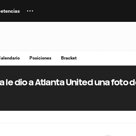
etencias
alendario
Posiciones
Bracket
 le dio a Atlanta United una foto 