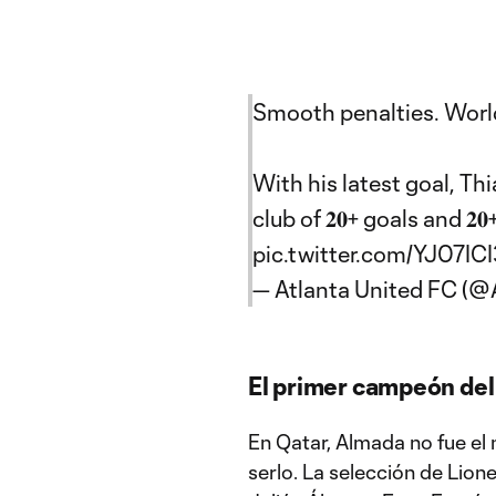
Smooth penalties. World-
With his latest goal, Th
club of 𝟐𝟎+ goals and 𝟐
pic.twitter.com/YJ07ICI
— Atlanta United FC (
El primer campeón de
En Qatar, Almada no fue el
serlo. La selección de Lione