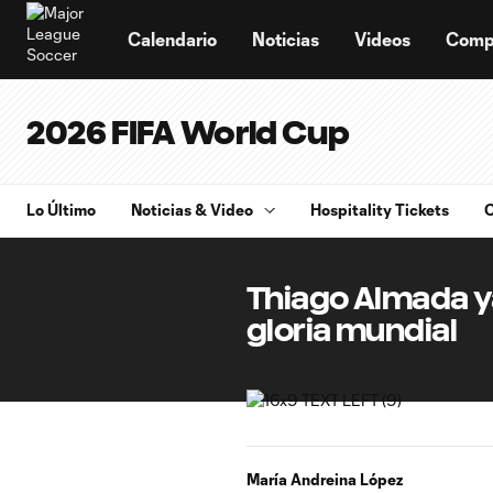
TENT
Calendario
Noticias
Videos
Comp
2026 FIFA World Cup
Lo Último
Noticias & Video
Hospitality Tickets
C
Thiago Almada ya
gloria mundial
María Andreina López