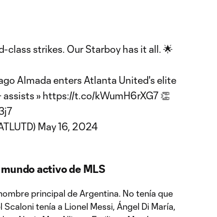
class strikes. Our Starboy has it all. 🌟
iago Almada enters Atlanta United's elite
+ assists »
https://t.co/kWumH6rXG7
👏
3j7
@ATLUTD)
May 16, 2024
l mundo activo de MLS
 nombre principal de Argentina. No tenía que
l Scaloni tenía a Lionel Messi, Ángel Di María,