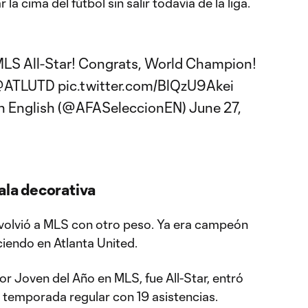
la cima del fútbol sin salir todavía de la liga.
LS
All-Star! Congrats, World Champion!
ATLUTD
pic.twitter.com/BlQzU9Akei
in English (@AFASeleccionEN)
June 27,
ala decorativa
volvió a MLS con otro peso. Ya era campeón
ciendo en Atlanta United.
r Joven del Año en MLS, fue All-Star, entró
la temporada regular con 19 asistencias.