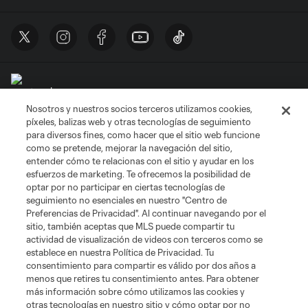
Nosotros y nuestros socios terceros utilizamos cookies,
Términos de servicio
Política de privacidad
No vender mi información
píxeles, balizas web y otras tecnologías de seguimiento
Cookies Settings
para diversos fines, como hacer que el sitio web funcione
como se pretende, mejorar la navegación del sitio,
©2026 MLS. El nombre y escudo de la Major League Soccer y MLS son
marcas registradas de League Soccer, L.L.C. (“MLS”). Los nombres y logos
entender cómo te relacionas con el sitio y ayudar en los
de los equipos de la MLS están registrados y son marcas bajo ley común
esfuerzos de marketing. Te ofrecemos la posibilidad de
de la MLS o son usadas con el permiso de sus propietarios. Uso
optar por no participar en ciertas tecnologías de
desautorizado está prohibido.
seguimiento no esenciales en nuestro "Centro de
Preferencias de Privacidad". Al continuar navegando por el
sitio, también aceptas que MLS puede compartir tu
actividad de visualización de videos con terceros como se
establece en nuestra Política de Privacidad. Tu
consentimiento para compartir es válido por dos años a
menos que retires tu consentimiento antes. Para obtener
más información sobre cómo utilizamos las cookies y
otras tecnologías en nuestro sitio y cómo optar por no