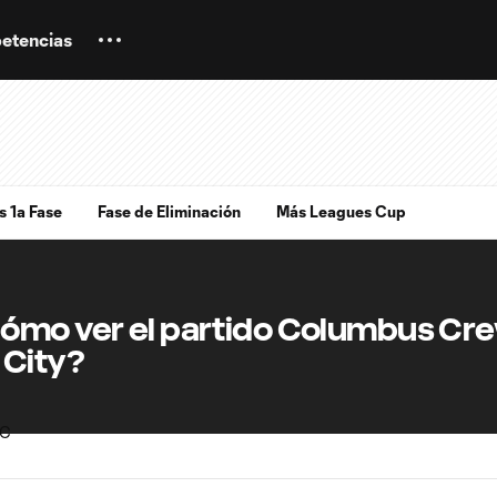
etencias
s 1a Fase
Fase de Eliminación
Más Leagues Cup
ómo ver el partido Columbus Cre
 City?