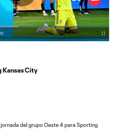
Play
Video
20
Difundir
Fullscreen
ration
a
Chromecast
g Kansas City
a jornada del grupo Oeste 4 para Sporting