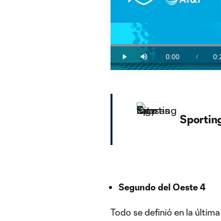
Loaded
:
48.06%
0:00
0:
/
Play
Mute
Current
Du
Time
Sportin
Segundo del Oeste 4
Todo se definió en la últim