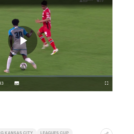
Play
Video
43
Subtitles
Difundir
Fullscreen
ration
a
Chromecast
G KANSAS CITY
LEAGUES CUP