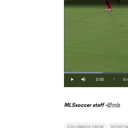
Loaded
:
22.51%
0:00
0:
/
Play
Mute
Current
Du
Time
@mls
MLSsoccer staff -
COLUMBUS CREW
SPORTIN