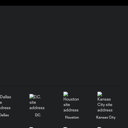
Querétaro | 5 de
Agosto, 2026
Gol: D. Arcila vs. NSH, 79'
0:48
Gol: J. Valiente vs. QRO, 81'
0:52
Gol de penal: T. Spicer
0:16
vs. MTY, 60'
Gol: J. Gallardo vs. SEA, 3'
1:02
Dallas
D.C.
Mejores
Houston
Kansas City
Jugadas: Inter
10:28
Miami CF vs.