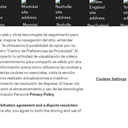
ota
Montréal
Nashville
New England
New 
as web y otras tecnologías de seguimiento para
, mejorar la navegación del sitio, entender
. Te ofrecemos la posibilidad de optar por no
tro "Centro de Preferencias de Privacidad". Al
artir tu actividad de visualización de videos
se
St. Louis
Seattle
Toronto
Va
 consentimiento para compartir es válido por dos
información sobre cómo utilizamos las cookies y
ertas cookies no esenciales, visita la sección
mos realizado actualizaciones a nuestros
Cookies Settings
miento de resolución de disputas. Al hacer clic
 tanto el almacenamiento y uso de las tecnologías
ormación Personal
Privacy Policy
.
No vender mi información
Cookies Settings
rbitration agreement and a dispute resolution
gue Soccer y MLS son marcas registradas de League Soccer, L.L.C. (“
e site, you agree to both the storing and use of
MLS o son usadas con el permiso de sus propietarios. Uso desautorizad