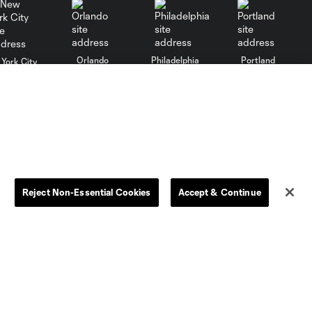
Atlético San
Luis | 5 de
Agosto, 2026
Orlando
Philadelphia
Portland
York City
Gol: S. Moreno vs. QRO, 47'
0:56
Gol: A. Griezmann vs.
0:24
MTY, 28'
ncouver
Gol: R. Llorente vs MIA, 51'
Reject Non-Essential Cookies
Accept & Continue
0:51
Gol: M. Silva vs. ASL, 45+7'
0:51
MLS”). Los nombres y logos de los equipos de la MLS están
o está prohibido.
Gol: L. Messi vs. ASL, 44'
0:26