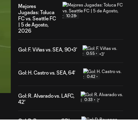
Mejores
Jugadas: Toluca
10:28
FC vs. Seattle FC
| 5 de Agosto,
2026
Gol: F. Viñas vs. SEA, 90+3'
0:55
Gol: H. Castro vs. SEA, 64'
04
0:42
ration
Gol: R. Alvarado vs. LAFC,
0:33
42'
Gol: D. Bouanga vs. GDL,
0:33
38'