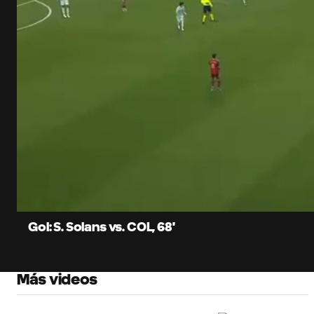
0:06
Loaded
:
Current
76.36%
Time
Unmute
Subtitles
Gol: S. Solans vs. COL, 68'
Más videos