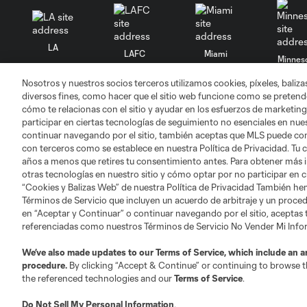
LA
LAFC
Miami
Minnes
Nosotros y nuestros socios terceros utilizamos cookies, píxeles, baliz
diversos fines, como hacer que el sitio web funcione como se pretende
cómo te relacionas con el sitio y ayudar en los esfuerzos de marketing
participar en ciertas tecnologías de seguimiento no esenciales en nues
continuar navegando por el sitio, también aceptas que MLS puede comp
Salt Lake
San Jo
Red Bull New York
San Diego
con terceros como se establece en nuestra Política de Privacidad. Tu
años a menos que retires tu consentimiento antes. Para obtener más 
otras tecnologías en nuestro sitio y cómo optar por no participar en ci
“Cookies y Balizas Web” de nuestra Política de Privacidad También he
Términos de Servicio que incluyen un acuerdo de arbitraje y un procedi
en “Aceptar y Continuar” o continuar navegando por el sitio, aceptas
referenciadas como nuestros Términos de Servicio No Vender Mi Inf
Términos de servicio
Política de privacidad
We’ve also made updates to our
Terms of Service
, which include an a
©2026 MLS. El nombre y escudo de la Major Lea
procedure.
By clicking “Accept & Continue” or continuing to browse th
registrados y son marcas bajo ley común de la 
the referenced technologies and our
Terms of Service
.
Do Not Sell My Personal Information
.