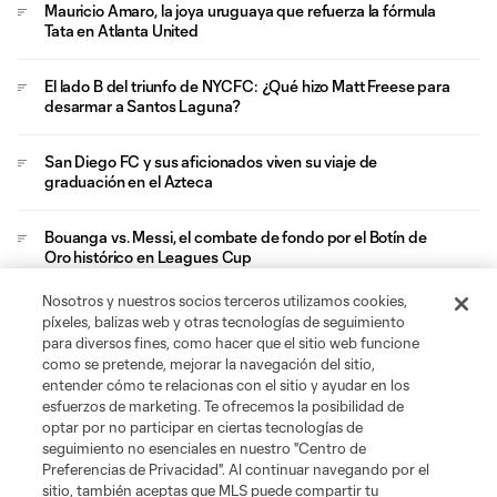
Mauricio Amaro, la joya uruguaya que refuerza la fórmula
Tata en Atlanta United
El lado B del triunfo de NYCFC: ¿Qué hizo Matt Freese para
desarmar a Santos Laguna?
San Diego FC y sus aficionados viven su viaje de
graduación en el Azteca
Bouanga vs. Messi, el combate de fondo por el Botín de
Oro histórico en Leagues Cup
Nosotros y nuestros socios terceros utilizamos cookies,
Griezmann vuelve a ganar en un torneo internacional y
píxeles, balizas web y otras tecnologías de seguimiento
mantiene su ritual
para diversos fines, como hacer que el sitio web funcione
como se pretende, mejorar la navegación del sitio,
entender cómo te relacionas con el sitio y ayudar en los
esfuerzos de marketing. Te ofrecemos la posibilidad de
optar por no participar en ciertas tecnologías de
seguimiento no esenciales en nuestro "Centro de
Preferencias de Privacidad". Al continuar navegando por el
sitio, también aceptas que MLS puede compartir tu