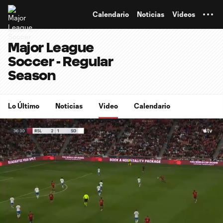
TENT
Calendario
Noticias
Videos
Major League
Soccer - Regular
Season
Lo Último
Noticias
Video
Calendario
0:07
0:55
Loaded
:
Current
Durati
89.68%