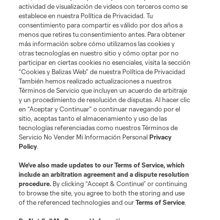
Acerca de MLS
actividad de visualización de videos con terceros como se
establece en nuestra Política de Privacidad. Tu
consentimiento para compartir es válido por dos años a
Social
menos que retires tu consentimiento antes. Para obtener
más información sobre cómo utilizamos las cookies y
otras tecnologías en nuestro sitio y cómo optar por no
Tienda
participar en ciertas cookies no esenciales, visita la sección
“Cookies y Balizas Web” de nuestra Política de Privacidad
Club Sites
También hemos realizado actualizaciones a nuestros
Términos de Servicio que incluyen un acuerdo de arbitraje
y un procedimiento de resolución de disputas. Al hacer clic
en “Aceptar y Continuar” o continuar navegando por el
sitio, aceptas tanto el almacenamiento y uso de las
tecnologías referenciadas como nuestros Términos de
Servicio No Vender Mi Información Personal
Privacy
Policy
.
Términos de servicio
Política de privacidad
No vender mi información
We’ve also made updates to our
Terms of Service
, which
include an arbitration agreement and a dispute resolution
Cookies Settings
procedure.
By clicking “Accept & Continue” or continuing
©2026 MLS. El nombre y escudo de la Major League Soccer y MLS son
to browse the site, you agree to both the storing and use
marcas registradas de League Soccer, L.L.C. (“MLS”). Los nombres y logos
of the referenced technologies and our
Terms of Service
.
de los equipos de la MLS están registrados y son marcas bajo ley común
de la MLS o son usadas con el permiso de sus propietarios. Uso
desautorizado está prohibido.