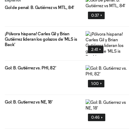
Gol de penal: B. Gutiérrez vs MTL, 84'
0:37
¡Pólvora hispana! Carles Gil y Brian
Gutiérrez lideran los golazos de ‘MLS is
Back’
2:41
Gol: B. Gutiérrez vs. PHI, 82'
1:00
Gol: B. Gutierrez vs NE, 18'
0:46