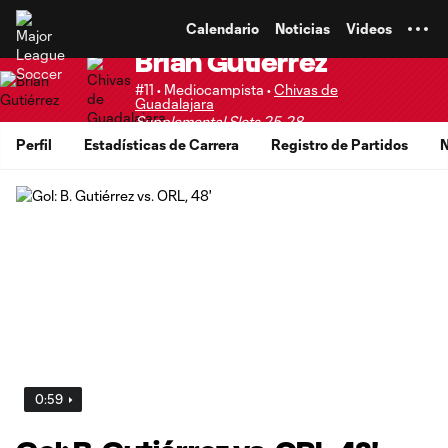
TENT
Calendario
Noticias
Videos
Brian Gutiérrez
#11 • Mediocampista •
Chivas de
Guadalajara
Supplemental Slots 25-28
Perfil
Estadísticas de Carrera
Registro de Partidos
N
0:59