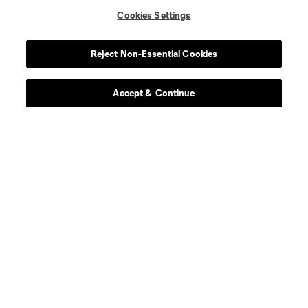
defense
R. Dalgado
Cookies Settings
midfield
T. Elgersma
Reject Non-Essential Cookies
midfield
A. Essengue
Accept & Continue
offense
K. Furuhashi
defense
E. Garces
defense
J. Glesnes
midfield
J. Haak
offense
João Klauss