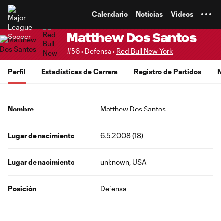
TENT
Calendario
Noticias
Videos
Matthew Dos Santos
#56 • Defensa •
Red Bull New York
Perfil
Estadísticas de Carrera
Registro de Partidos
N
Nombre
Matthew Dos Santos
Lugar de nacimiento
6.5.2008 (18)
Lugar de nacimiento
unknown, USA
Posición
Defensa