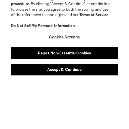
procedure.
By clicking “Accept & Continue” or continuing
to browse the site, you agree to both the storing and use
of the referenced technologies and our
Terms of Service
.
Jugador
Posición
Do Not Sell My Personal Information
.
Cookies Settings
defense
J. Bazan
Reject Non-Essential Cookies
midfield
N. Benedetti
Accept & Continue
offense
G. Berggren
offense
W. Bogacz
defense
J. Che
offense
E. Choupo-Moting