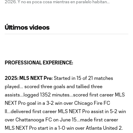
2026. Y no es poca cosa mientras en paralelo habitan
megaestrellas como Messi, James, Son y Müller. En medio de
tantos nombres gigantes, empiezan a asomar jóvenes que le
Últimos videos
PROFESSIONAL EXPERIENCE:
2025: MLS NEXT Pro:
Started in 15 of 21 matches
played... scored three goals and tallied three
assists...logged 1352 minutes...scored first career MLS
NEXT Pro goal in a 3-2 win over Chicago Fire FC
II...delivered first career MLS NEXT Pro assist in 5-2 win
over Chattanooga FC on June 15...made first career
MLS NEXT Pro start in a 1-0 win over Atlanta United 2.