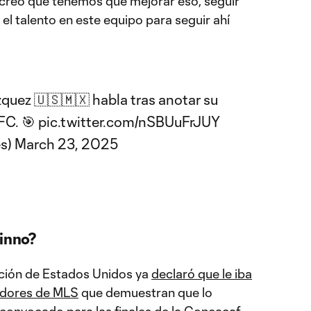
creo que tenemos que mejorar eso, seguir
l talento en este equipo para seguir ahí
quez 🇺🇸🇲🇽 habla tras anotar su
FC
. 🎯
pic.twitter.com/nSBUuFrJUY
s)
March 23, 2025
tinno?
cción de Estados Unidos ya
declaró que le iba
adores de MLS
que demuestran que lo
convocado para las finales de la Concacaf