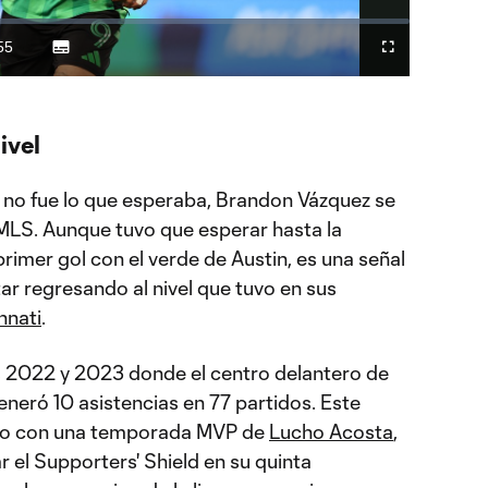
Video
55
Subtitles
Difundir
Fullscreen
ration
a
Chromecast
ivel
 no fue lo que esperaba, Brandon Vázquez se
LS. Aunque tuvo que esperar hasta la
imer gol con el verde de Austin, es una señal
ar regresando al nivel que tuvo en sus
nnati
.
s 2022 y 2023 donde el centro delantero de
neró 10 asistencias en 77 partidos. Este
nto con una temporada MVP de
Lucho Acosta
,
 el Supporters' Shield en su quinta