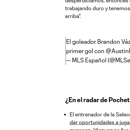
desperdiciamos, entonces 
trabajando duro y tenemos e
arriba".
El goleador Brandon Váz
primer gol con
@Austin
— MLS Español (@MLSe
¿En el radar de Poche
El entrenador de la Sele
dar oportunidades a jug
merecen. Vázquez no fue 