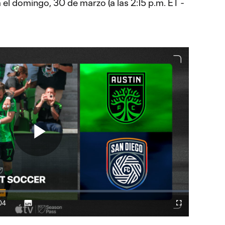
 el domingo, 30 de marzo (a las 2:15 p.m. ET -
Play
Video
04
Subtitles
Difundir
Fullscreen
ration
a
Chromecast