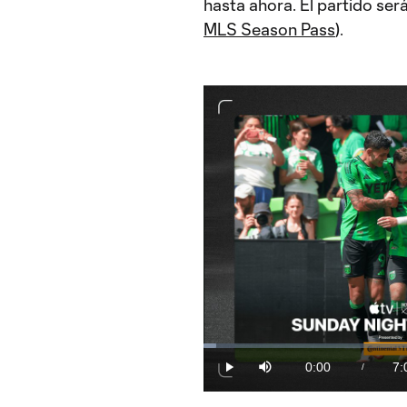
hasta ahora. El partido será
MLS Season Pass
).
Loaded
:
2.33%
0:00
7:
/
Play
Mute
Current
Du
Time