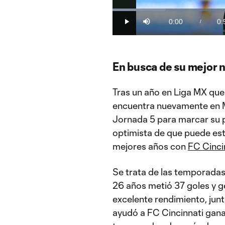
Loaded
:
17.67%
0:00
0:
/
Play
Mute
Current
Du
Time
En busca de su mejor n
Tras un año en Liga MX que
encuentra nuevamente en M
Jornada 5 para marcar su pr
optimista de que puede est
mejores años con
FC Cinci
Se trata de las temporada
26 años metió 37 goles y ge
excelente rendimiento, ju
ayudó a FC Cincinnati ganar