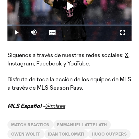
Play
Loaded
:
4.10%
Play
Mute
Subtitles
Fullscr
Video
Síguenos a través de nuestras redes sociales:
X
,
Instagram
,
Facebook
y
YouTube
.
Disfruta de toda la acción de los equipos de MLS
a través de
MLS Season Pass
.
MLS Español -
@mlses
MATCH REACTION
EMMANUEL LATTE LATH
OWEN WOLFF
IDAN TOKLOMATI
HUGO CUYPERS