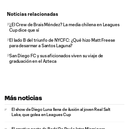
Noticias relacionadas
¿El Crew de Brais Méndez? La media chilena en Leagues
Cup dice que sí
El lado B del triunfo de NYCFC: ¿Qué hizo Matt Freese
para desarmar a Santos Laguna?
San Diego FC y sus aficionados viven su viaje de
graduación en el Azteca
Más noticias
El show de Diego Luna llena de ilusión al joven Real Salt
Lake, que golea en Leagues Cup
El emotivo gesto de Rodri De Paul e Inter Miami para