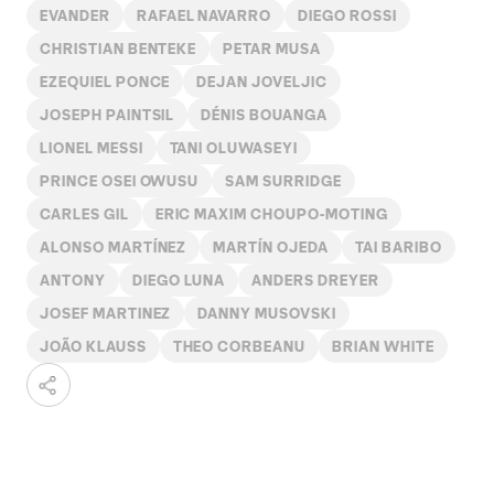
EVANDER
RAFAEL NAVARRO
DIEGO ROSSI
CHRISTIAN BENTEKE
PETAR MUSA
EZEQUIEL PONCE
DEJAN JOVELJIC
JOSEPH PAINTSIL
DÉNIS BOUANGA
LIONEL MESSI
TANI OLUWASEYI
PRINCE OSEI OWUSU
SAM SURRIDGE
CARLES GIL
ERIC MAXIM CHOUPO-MOTING
ALONSO MARTÍNEZ
MARTÍN OJEDA
TAI BARIBO
ANTONY
DIEGO LUNA
ANDERS DREYER
JOSEF MARTINEZ
DANNY MUSOVSKI
JOÃO KLAUSS
THEO CORBEANU
BRIAN WHITE