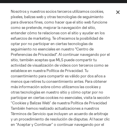
Club Sites
Nosotros y nuestros socios terceros utilizamos cookies,
píxeles, balizas web y otras tecnologías de seguimiento
para diversos fines, como hacer que el sitio web funcione
como se pretende, mejorar la navegación del sitio,
entender cómo te relacionas con el sitio y ayudar en los
esfuerzos de marketing. Te ofrecemos la posibilidad de
optar por no participar en ciertas tecnologías de
seguimiento no esenciales en nuestro "Centro de
Términos de servicio
Política de privacidad
No vender mi información
Preferencias de Privacidad". Al continuar navegando por el
sitio, también aceptas que MLS puede compartir tu
Cookies Settings
actividad de visualización de videos con terceros como se
©2026 MLS. El nombre y escudo de la Major League Soccer y MLS son
establece en nuestra Política de Privacidad. Tu
marcas registradas de League Soccer, L.L.C. (“MLS”). Los nombres y logos
consentimiento para compartir es válido por dos años a
de los equipos de la MLS están registrados y son marcas bajo ley común
menos que retires tu consentimiento antes. Para obtener
de la MLS o son usadas con el permiso de sus propietarios. Uso
desautorizado está prohibido.
más información sobre cómo utilizamos las cookies y
otras tecnologías en nuestro sitio y cómo optar por no
participar en ciertas cookies no esenciales, visita la sección
“Cookies y Balizas Web” de nuestra Política de Privacidad
También hemos realizado actualizaciones a nuestros
Términos de Servicio que incluyen un acuerdo de arbitraje
y un procedimiento de resolución de disputas. Al hacer clic
en “Aceptar y Continuar” o continuar navegando por el