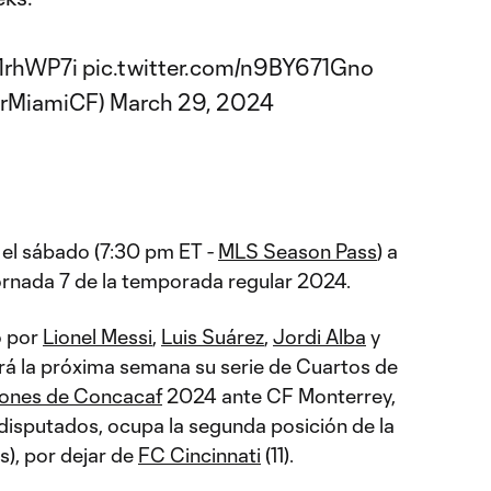
X1rhWP7i
pic.twitter.com/n9BY671Gno
erMiamiCF)
March 29, 2024
 el sábado (7:30 pm ET -
MLS Season Pass
) a
Jornada 7 de la temporada regular 2024.
o por
Lionel Messi
,
Luis Suárez
,
Jordi Alba
y
á la próxima semana su serie de Cuartos de
ones de Concacaf
2024 ante CF Monterrey,
disputados, ocupa la segunda posición de la
s), por dejar de
FC Cincinnati
(11).