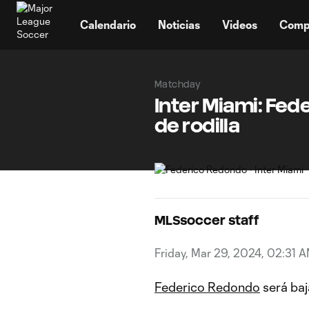
TENT
Calendario
Noticias
Videos
Comp
Matchday
Inter Miami: Fed
de rodilla
MLSsoccer staff
Friday, Mar 29, 2024, 02:31 
Federico Redondo
será ba