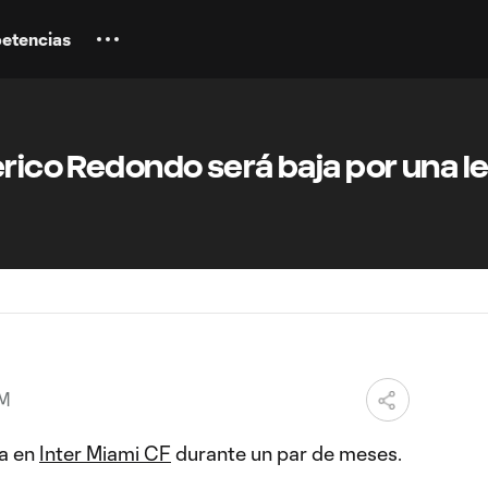
etencias
erico Redondo será baja por una l
AM
ja en
Inter Miami CF
durante un par de meses.