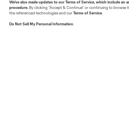
Trabajos/Carreras
Twitter
We’ve also made updates to our
Terms of Service
, which include an a
procedure.
By clicking “Accept & Continue” or continuing to browse th
Facebook
the referenced technologies and our
Terms of Service
.
Do Not Sell My Personal Information
.
Club Sites
Austin
Atlanta
Charlotte
Chica
LA
LAFC
Miami
Minnes