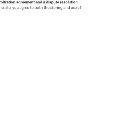
Camisetas
rbitration agreement and a dispute resolution
e site, you agree to both the storing and use of
Hombres
Mujeres
Niños
go
Cincinnati
Colorado
Columbus
ota
Montréal
Nashville
New England
New 