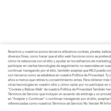
Nosotros y nuestros socios terceros utilizamos cookies, píxeles, baliz
diversos fines, como hacer que el sitio web funcione como se pretende
cómo te relacionas con el sitio y ayudar en los esfuerzos de marketing
participar en ciertas tecnologías de seguimiento no esenciales en nues
continuar navegando por el sitio, también aceptas que MLS puede comp
con terceros como se establece en nuestra Política de Privacidad. Tu
años a menos que retires tu consentimiento antes. Para obtener más 
otras tecnologías en nuestro sitio y cómo optar por no participar en ci
“Cookies y Balizas Web” de nuestra Política de Privacidad También he
Acerca de MLS
Social
Términos de Servicio que incluyen un acuerdo de arbitraje y un procedi
en “Aceptar y Continuar” o continuar navegando por el sitio, aceptas
referenciadas como nuestros Términos de Servicio No Vender Mi Inf
Servicio al Cliente
Instagram