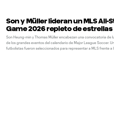
Son y Müller lideran un MLS All-S
Game 2026 repleto de estrellas
Son Heung-min y Thomas Müller encabezan una convocatoria de lu
de los grandes eventos del calendario de Major League Soccer. Un
futbolistas fueron seleccionados para representar a MLS frente a l
la LIGA MX en el MLS All-Star Game 2026 presentado por Chime,