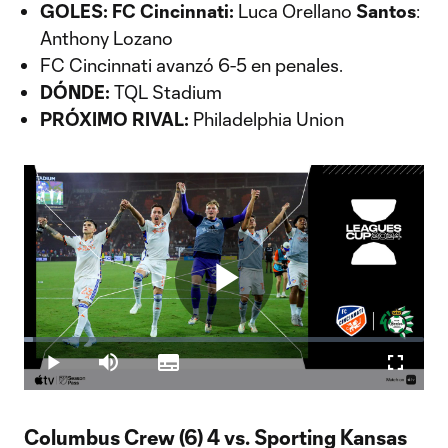
GOLES: FC Cincinnati:
Luca Orellano
Santos
:
Anthony Lozano
FC Cincinnati avanzó 6-5 en penales.
DÓNDE:
TQL Stadium
PRÓXIMO RIVAL:
Philadelphia Union
Play
Loaded
:
2.36%
Play
Mute
Subtitles
Fullscr
Video
Columbus Crew (6) 4 vs. Sporting Kansas