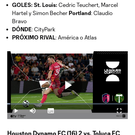
GOLES:
St. Louis:
Cedric Teuchert, Marcel
Hartel y Simon Becher
Portland
: Claudio
Bravo
DÓNDE
: CityPark
PRÓXIMO RIVAL
: América o Atlas
Play
Loaded
:
2.36%
Play
Mute
Subtitles
Fullscr
Video
Houston Dynamo FC (16) 2 vs. Toluca FC