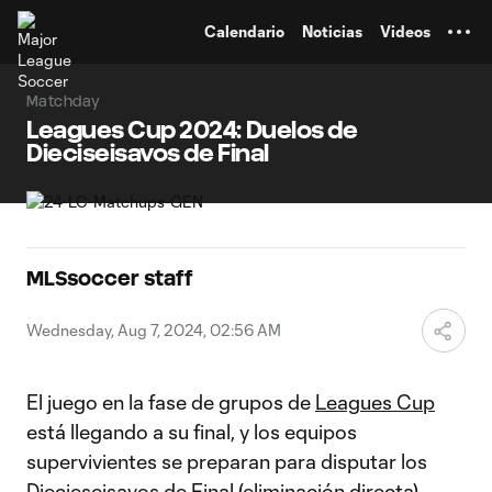
TENT
Calendario
Noticias
Videos
Matchday
Leagues Cup 2024: Duelos de
Dieciseisavos de Final
MLSsoccer staff
Wednesday, Aug 7, 2024, 02:56 AM
El juego en la fase de grupos de
Leagues Cup
está llegando a su final, y los equipos
supervivientes se preparan para disputar los
Diecieseisavos de Final (eliminación directa).