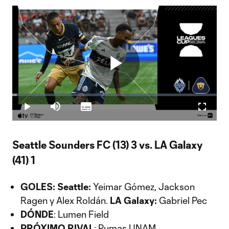
Play
Loaded
:
2.36%
Play
Mute
Subtitles
Fullscr
Video
Seattle Sounders FC (13) 3 vs. LA Galaxy
(41) 1
GOLES:
Seattle:
Yeimar Gómez, Jackson
Ragen y Alex Roldán.
LA Galaxy:
Gabriel Pec
DÓNDE
: Lumen Field
PRÓXIMO RIVAL
: Pumas UNAM