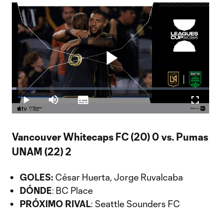
Play
Loaded
:
2.37%
Play
Mute
Subtitles
Fullscr
Video
Vancouver Whitecaps FC (20) 0 vs. Pumas
UNAM (22) 2
GOLES:
César Huerta, Jorge Ruvalcaba
DÓNDE
: BC Place
PRÓXIMO RIVAL
: Seattle Sounders FC