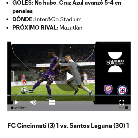
GOLES: No hubo. Cruz Azul avanzó 5-4 en
penales
DÓNDE:
Inter&Co Stadium
PRÓXIMO RIVAL:
Mazatlán
Play
Loaded
:
2.36%
Play
Mute
Subtitles
Fullscr
Video
FC Cincinnati (3) 1 vs. Santos Laguna (30) 1