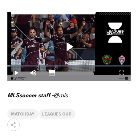
Play
Loaded
:
2.46%
Play
Mute
Subtitles
Fullscr
Video
MLSsoccer staff -
@mls
MATCHDAY
LEAGUES CUP