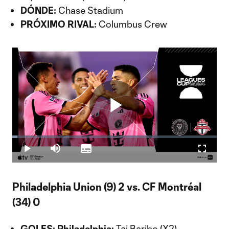
DÓNDE:
Chase Stadium
PRÓXIMO RIVAL:
Columbus Crew
Play
Loaded
:
2.41%
Play
Mute
Subtitles
Fullscr
Video
Philadelphia Union (9) 2 vs. CF Montréal
(34) 0
GOLES: Philadelphia:
Tai Baribo (X2)