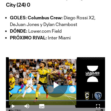
City (24) 0
GOLES: Columbus Crew:
Diego Rossi X2,
DeJuan Jones y Dylan Chambost
DÓNDE:
Lower.com Field
PRÓXIMO RIVAL:
Inter Miami
Play
Loaded
:
2.49%
Play
Mute
Subtitles
Fullscr