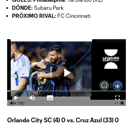
DÓNDE:
Subaru Park
PRÓXIMO RIVAL:
FC Cincinnati
Play
Loaded
:
2.46%
Play
Mute
Subtitles
Fullscr
Video
Orlando City SC (4) 0 vs. Cruz Azul (33) 0