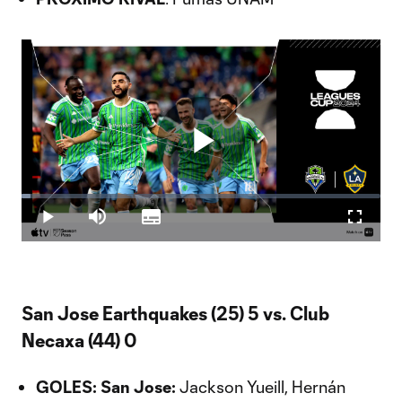
Play
Loaded
:
2.46%
Play
Mute
Subtitles
Fullscr
Video
San Jose Earthquakes (25) 5 vs. Club
Necaxa (44) 0
GOLES:
San Jose:
Jackson Yueill, Hernán