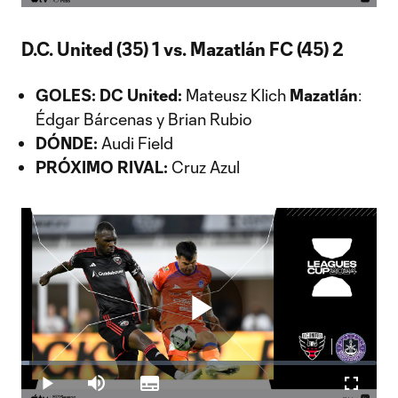
Video
D.C. United (35) 1 vs. Mazatlán FC (45) 2
GOLES: DC United:
Mateusz Klich
Mazatlán
:
Édgar Bárcenas y Brian Rubio
DÓNDE:
Audi Field
PRÓXIMO RIVAL:
Cruz Azul
Play
Loaded
:
2.36%
Play
Mute
Subtitles
Fullscr