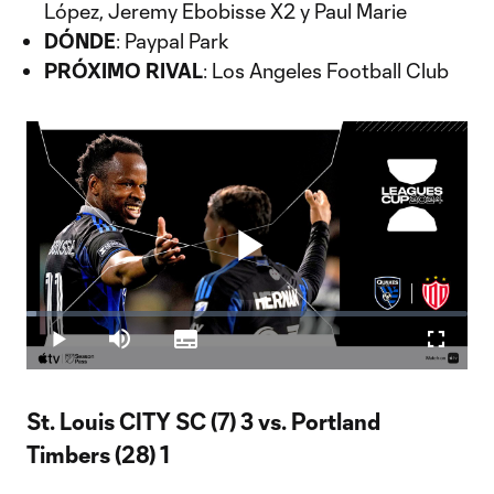
López, Jeremy Ebobisse X2 y Paul Marie
DÓNDE
: Paypal Park
PRÓXIMO RIVAL
: Los Angeles Football Club
Play
Loaded
:
2.35%
Play
Mute
Subtitles
Fullscr
Video
St. Louis CITY SC (7) 3 vs. Portland
Timbers (28) 1