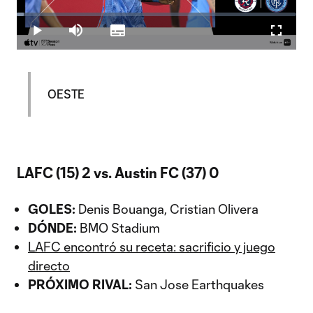
Play
Loaded
:
2.41%
Play
Mute
Subtitles
Fullscr
Video
OESTE
LAFC (15) 2 vs. Austin FC (37) 0
GOLES:
Denis Bouanga, Cristian Olivera
DÓNDE:
BMO Stadium
LAFC encontró su receta: sacrificio y juego
directo
PRÓXIMO RIVAL:
San Jose Earthquakes