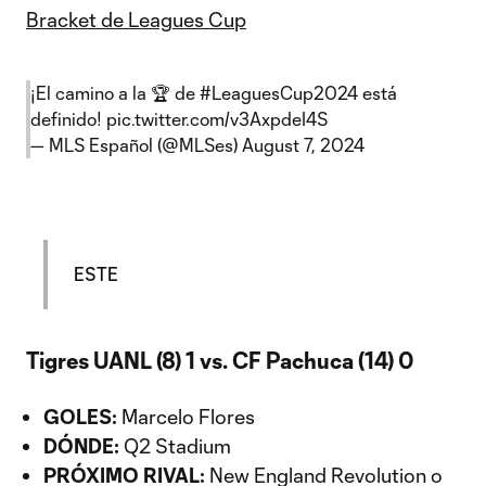
Bracket de Leagues Cup
¡El camino a la 🏆 de
#LeaguesCup2024
está
definido!
pic.twitter.com/v3AxpdeI4S
— MLS Español (@MLSes)
August 7, 2024
ESTE
Tigres UANL (8) 1 vs. CF Pachuca (14) 0
GOLES:
Marcelo Flores
DÓNDE:
Q2 Stadium
PRÓXIMO RIVAL:
New England Revolution o