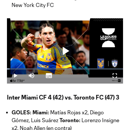
New York City FC
Play
Loaded
:
2.37%
Play
Mute
Subtitles
Fullscr
Video
Inter Miami CF 4 (42) vs. Toronto FC (47) 3
GOLES: Miami:
Matías Rojas x2, Diego
Gómez, Luis Suárez
Toronto:
Lorenzo Insigne
x2, Noah Allen (en contra)