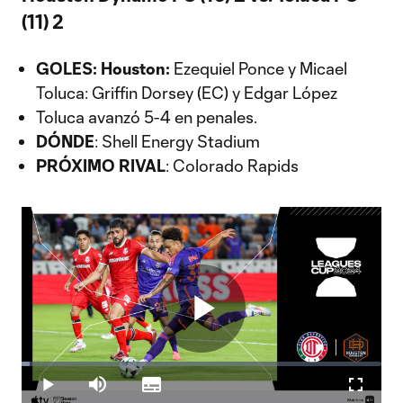
(11) 2
GOLES:
Houston:
Ezequiel Ponce y Micael
Toluca: Griffin Dorsey (EC) y Edgar López
Toluca avanzó 5-4 en penales.
DÓNDE
: Shell Energy Stadium
PRÓXIMO RIVAL
: Colorado Rapids
Play
Loaded
:
2.36%
Play
Mute
Subtitles
Fullscr