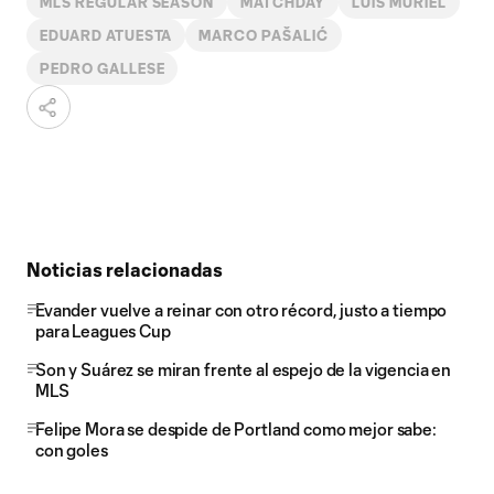
MLS REGULAR SEASON
MATCHDAY
LUIS MURIEL
EDUARD ATUESTA
MARCO PAŠALIĆ
PEDRO GALLESE
Noticias relacionadas
Evander vuelve a reinar con otro récord, justo a tiempo
para Leagues Cup
Son y Suárez se miran frente al espejo de la vigencia en
MLS
Felipe Mora se despide de Portland como mejor sabe:
con goles