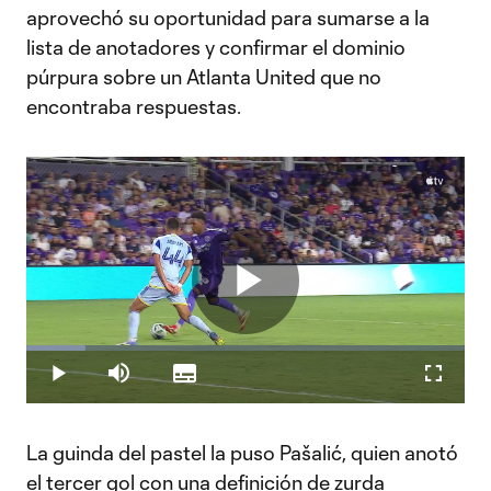
aprovechó su oportunidad para sumarse a la
lista de anotadores y confirmar el dominio
púrpura sobre un Atlanta United que no
encontraba respuestas.
Play
Loaded
:
13.58%
Play
Mute
Subtitles
Fullscr
Video
La guinda del pastel la puso Pašalić, quien anotó
el tercer gol con una definición de zurda