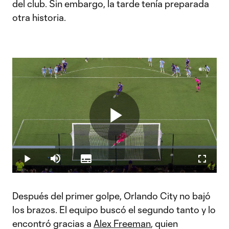
del club. Sin embargo, la tarde tenía preparada
otra historia.
Play
Loaded
:
20.98%
Play
Mute
Subtitles
Fullscr
Video
Después del primer golpe, Orlando City no bajó
los brazos. El equipo buscó el segundo tanto y lo
encontró gracias a
Alex Freeman
, quien