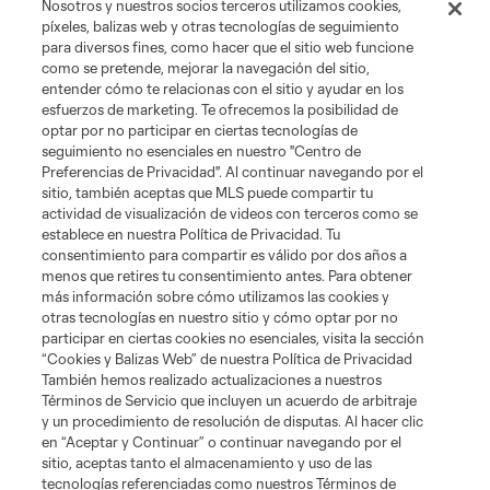
Nosotros y nuestros socios terceros utilizamos cookies,
Términos de servicio
Política de privacidad
No vender mi información
píxeles, balizas web y otras tecnologías de seguimiento
Cookies Settings
para diversos fines, como hacer que el sitio web funcione
como se pretende, mejorar la navegación del sitio,
©2026 MLS. El nombre y escudo de la Major League Soccer y MLS son
marcas registradas de League Soccer, L.L.C. (“MLS”). Los nombres y logos
entender cómo te relacionas con el sitio y ayudar en los
de los equipos de la MLS están registrados y son marcas bajo ley común
esfuerzos de marketing. Te ofrecemos la posibilidad de
de la MLS o son usadas con el permiso de sus propietarios. Uso
optar por no participar en ciertas tecnologías de
desautorizado está prohibido.
seguimiento no esenciales en nuestro "Centro de
Preferencias de Privacidad". Al continuar navegando por el
sitio, también aceptas que MLS puede compartir tu
actividad de visualización de videos con terceros como se
establece en nuestra Política de Privacidad. Tu
consentimiento para compartir es válido por dos años a
menos que retires tu consentimiento antes. Para obtener
más información sobre cómo utilizamos las cookies y
otras tecnologías en nuestro sitio y cómo optar por no
participar en ciertas cookies no esenciales, visita la sección
“Cookies y Balizas Web” de nuestra Política de Privacidad
También hemos realizado actualizaciones a nuestros
Términos de Servicio que incluyen un acuerdo de arbitraje
y un procedimiento de resolución de disputas. Al hacer clic
en “Aceptar y Continuar” o continuar navegando por el
sitio, aceptas tanto el almacenamiento y uso de las
tecnologías referenciadas como nuestros Términos de