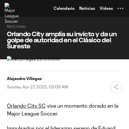
TENT
Calendario
Noticias
Videos
Matchday
Orlando City amplía su invicto y da un
golpe de autoridad en el Clásico del
Sureste
Alejandro Villegas
Sunday, Apr 27, 2025, 03:09 AM
Orlando City SC
vive un momento dorado en la
Major League Soccer.
Impulsados por el liderazgo sereno de
Eduard