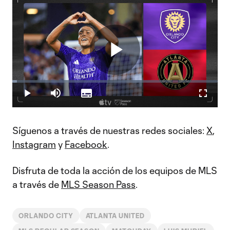
Play
Loaded
:
2.31%
Play
Mute
Subtitles
Fullscr
Video
Síguenos a través de nuestras redes sociales:
X
,
Instagram
y
Facebook
.
Disfruta de toda la acción de los equipos de MLS
a través de
MLS Season Pass
.
ORLANDO CITY
ATLANTA UNITED