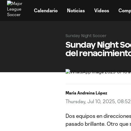
TENT
Calendario
Noticias
Videos
Comp
Sunday Night Soccer
Sunday Night Soc
del renacimiento
María Andreina López
Thursday, Jul 10, 2025, 08:5
Dos equipos en direcciones
pasado brillante. Otro que 