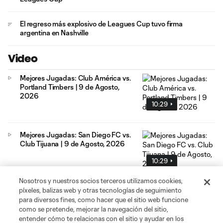
El regreso más explosivo de Leagues Cup tuvo firma
argentina en Nashville
Video
Mejores Jugadas: Club América vs.
Portland Timbers | 9 de Agosto,
2026
10:29
Mejores Jugadas: San Diego FC vs.
Club Tijuana | 9 de Agosto, 2026
10:29
Nosotros y nuestros socios terceros utilizamos cookies,
píxeles, balizas web y otras tecnologías de seguimiento
Gol: Ó. Perea vs. POR, 88'
para diversos fines, como hacer que el sitio web funcione
como se pretende, mejorar la navegación del sitio,
1:01
entender cómo te relacionas con el sitio y ayudar en los