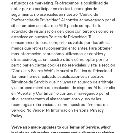
esfuerzos de marketing. Te ofrecemos la posibilidad de
optar por no participar en ciertas tecnologías de
seguimiento no esenciales en nuestro "Centro de
Gol: I. Violante vs. POR, 63'
Preferencias de Privacidad". Al continuar navegando por el
sitio, también aceptas que MLS puede compartir tu
0:27
actividad de visualización de videos con terceros como se
establece en nuestra Política de Privacidad. Tu
consentimiento para compartir es válido por dos años a
menos que retires tu consentimiento antes. Para obtener
más información sobre cómo utilizamos las cookies y
otras tecnologías en nuestro sitio y cómo optar por no
participar en ciertas cookies no esenciales, visita la sección
“Cookies y Balizas Web” de nuestra Política de Privacidad
También hemos realizado actualizaciones a nuestros
Acerca de MLS
Términos de Servicio que incluyen un acuerdo de arbitraje
y un procedimiento de resolución de disputas. Al hacer clic
en “Aceptar y Continuar” o continuar navegando por el
Social
sitio, aceptas tanto el almacenamiento y uso de las
tecnologías referenciadas como nuestros Términos de
Servicio No Vender Mi Información Personal
Privacy
Tienda
Policy
.
Club Sites
We’ve also made updates to our
Terms of Service
, which
include an arbitration agreement and a dispute resolution