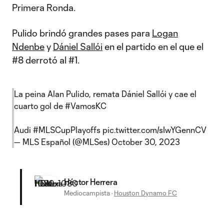
Primera Ronda.
Pulido brindó grandes pases para
Logan
Ndenbe
y
Dániel Sallói
en el partido en el que el
#8 derrotó al #1.
La peina Alan Pulido, remata Dániel Sallói y cae el
cuarto gol de
#VamosKC
Audi
#MLSCupPlayoffs
pic.twitter.com/sIwYGennCV
— MLS Español (@MLSes)
October 30, 2023
Héctor Herrera
Mediocampista
·
Houston Dynamo FC