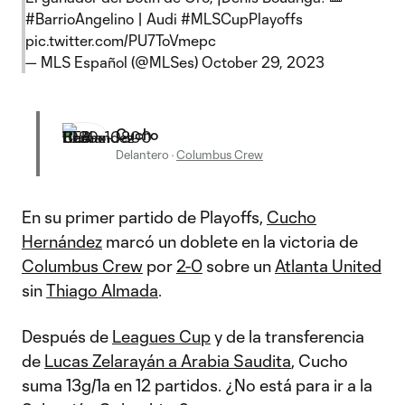
#BarrioAngelino
| Audi
#MLSCupPlayoffs
pic.twitter.com/PU7ToVmepc
— MLS Español (@MLSes)
October 29, 2023
Cucho
Delantero
·
Columbus Crew
En su primer partido de Playoffs,
Cucho
Hernández
marcó un doblete en la victoria de
Columbus Crew
por
2-0
sobre un
Atlanta United
sin
Thiago Almada
.
Después de
Leagues Cup
y de la transferencia
de
Lucas Zelarayán a Arabia Saudita
, Cucho
suma 13g/1a en 12 partidos. ¿No está para ir a la