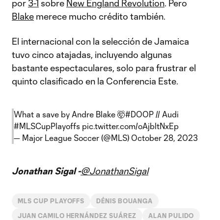
por
3-1
sobre
New England Revolution
. Pero
Blake
merece mucho crédito también.
El internacional con la selección de Jamaica
tuvo cinco atajadas, incluyendo algunas
bastante espectaculares, solo para frustrar el
quinto clasificado en la Conferencia Este.
What a save by Andre Blake 🤯
#DOOP
// Audi
#MLSCupPlayoffs
pic.twitter.com/oAjbltNxEp
— Major League Soccer (@MLS)
October 28, 2023
Jonathan Sigal -
@JonathanSigal
MLS CUP PLAYOFFS
DÉNIS BOUANGA
JUAN CAMILO HERNÁNDEZ SUÁREZ
ALAN PULIDO