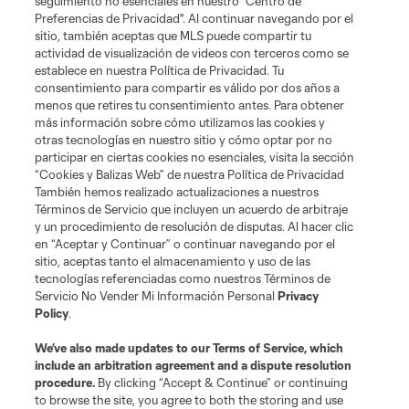
seguimiento no esenciales en nuestro "Centro de
Mejores Jugadas: Club Tigres vs.
Preferencias de Privacidad". Al continuar navegando por el
Minnesota United | 7 de Agosto,
2026
sitio, también aceptas que MLS puede compartir tu
10:28
actividad de visualización de videos con terceros como se
establece en nuestra Política de Privacidad. Tu
consentimiento para compartir es válido por dos años a
menos que retires tu consentimiento antes. Para obtener
más información sobre cómo utilizamos las cookies y
otras tecnologías en nuestro sitio y cómo optar por no
participar en ciertas cookies no esenciales, visita la sección
“Cookies y Balizas Web” de nuestra Política de Privacidad
También hemos realizado actualizaciones a nuestros
Acerca de MLS
Términos de Servicio que incluyen un acuerdo de arbitraje
y un procedimiento de resolución de disputas. Al hacer clic
en “Aceptar y Continuar” o continuar navegando por el
Social
sitio, aceptas tanto el almacenamiento y uso de las
tecnologías referenciadas como nuestros Términos de
Servicio No Vender Mi Información Personal
Privacy
Tienda
Policy
.
Club Sites
We’ve also made updates to our
Terms of Service
, which
include an arbitration agreement and a dispute resolution
procedure.
By clicking “Accept & Continue” or continuing
to browse the site, you agree to both the storing and use