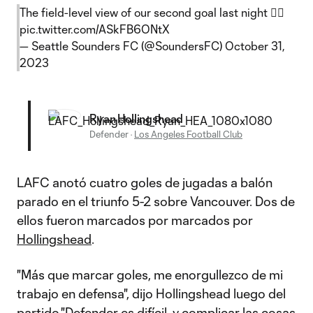
The field-level view of our second goal last night 😮‍💨
pic.twitter.com/ASkFB6ONtX
— Seattle Sounders FC (@SoundersFC)
October 31,
2023
Ryan Hollingshead
Defender
·
Los Angeles Football Club
LAFC anotó cuatro goles de jugadas a balón
parado en el triunfo 5-2 sobre Vancouver. Dos de
ellos fueron marcados por marcados por
Hollingshead
.
"Más que marcar goles, me enorgullezco de mi
trabajo en defensa", dijo Hollingshead luego del
partido."Defender es difícil, y complicar las cosas