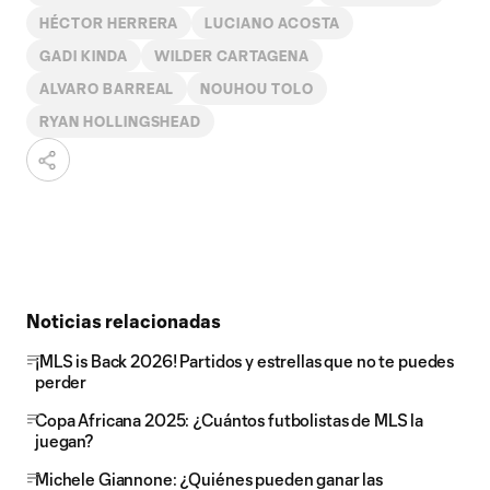
HÉCTOR HERRERA
LUCIANO ACOSTA
GADI KINDA
WILDER CARTAGENA
ALVARO BARREAL
NOUHOU TOLO
RYAN HOLLINGSHEAD
Noticias relacionadas
¡MLS is Back 2026! Partidos y estrellas que no te puedes
perder
Copa Africana 2025: ¿Cuántos futbolistas de MLS la
juegan?
Michele Giannone: ¿Quiénes pueden ganar las