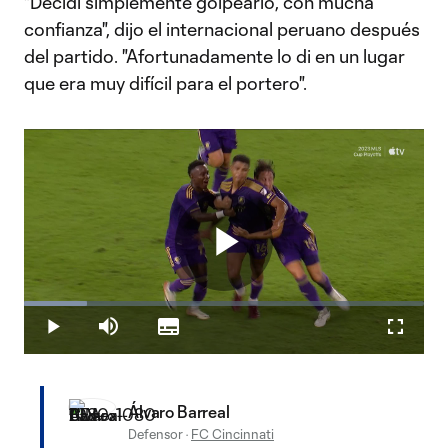
"Decidí simplemente golpearlo, con mucha
confianza", dijo el internacional peruano después
del partido. "Afortunadamente lo di en un lugar
que era muy difícil para el portero".
Play
Loaded
:
15.82%
Play
Mute
Subtitles
Fullscr
Video
Álvaro Barreal
Defensor
·
FC Cincinnati