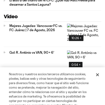
El lado B del triunfo de NYCFC: ¿Qué hizo Matt Freese para
desarmar a Santos Laguna?
Video
Mejores Jugadas: Vancouver FC vs.
FC Juárez | 7 de Agosto, 2026
10:26
Gol: R. António vs VAN, 90 + 6'
0:54
Nosotros y nuestros socios terceros utilizamos cookies,
píxeles, balizas web y otras tecnologías de seguimiento
Gol: Ó. Estupiñán vs. VAN, 74'
para diversos fines, como hacer que el sitio web funcione
como se pretende, mejorar la navegación del sitio,
1:07
entender cómo te relacionas con el sitio y ayudar en los
esfuerzos de marketing. Te ofrecemos la posibilidad de
optar por no participar en ciertas tecnologías de