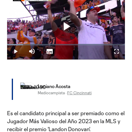
Play
Loaded
:
13.43%
Play
Mute
Subtitles
Fullscr
Video
Luciano Acosta
Mediocampista
·
FC Cincinnati
Es el candidato principal a ser premiado como el
Jugador Más Valioso del Año 2023 en la MLS y
recibir el premio 'Landon Donovan'.