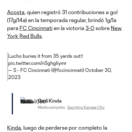
Acosta
, quien registró 31 contribuciones a gol
(17g/14a) en la temporada regular, brindó 1g/1a
para
FC Cincinnati
en la victoria
3-0
sobre
New
York Red Bulls
.
Lucho buries it from 35 yards out‼️
pic.twitter.com/nSghgliymr
— S - FC Cincinnati (@fccincinnati)
October 30,
2023
Gadi Kinda
Mediocampista
·
Sporting Kansas City
Kinda
, luego de perderse por completo la