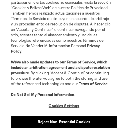
de los equipos de la MLS están registrados y son marcas bajo ley común
participar en ciertas cookies no esenciales, visita la sección
de la MLS o son usadas con el permiso de sus propietarios. Uso
“Cookies y Balizas Web” de nuestra Política de Privacidad
desautorizado está prohibido.
También hemos realizado actualizaciones a nuestros
Términos de Servicio que incluyen un acuerdo de arbitraje
y un procedimiento de resolución de disputas. Al hacer clic
en “Aceptar y Continuar” o continuar navegando por el
sitio, aceptas tanto el almacenamiento y uso de las
tecnologías referenciadas como nuestros Términos de
Servicio No Vender Mi Información Personal
Privacy
Policy
.
We’ve also made updates to our
Terms of Service
, which
include an arbitration agreement and a dispute resolution
procedure.
By clicking “Accept & Continue” or continuing
to browse the site, you agree to both the storing and use
of the referenced technologies and our
Terms of Service
.
Do Not Sell My Personal Information
.
Cookies Settings
Reject Non-Essential Cookies