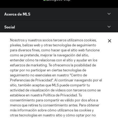
Acerca de MLS
Social
Tienda
Nosotros y nuestros socios terceros utilizamos cookies,
píxeles, balizas web y otras tecnologías de seguimiento
para diversos fines, como hacer que el sitio web funcione
Club Sites
como se pretende, mejorar la navegación del sitio,
entender cómo te relacionas con el sitio y ayudar en los
esfuerzos de marketing. Te ofrecemos la posibilidad de
optar por no participar en ciertas tecnologías de
seguimiento no esenciales en nuestro "Centro de
Preferencias de Privacidad". Al continuar navegando por el
sitio, también aceptas que MLS puede compartir tu
actividad de visualización de videos con terceros como se
establece en nuestra Política de Privacidad. Tu
Términos de servicio
Política de privacidad
No vender mi información
consentimiento para compartir es válido por dos años a
Cookies Settings
menos que retires tu consentimiento antes. Para obtener
más información sobre cómo utilizamos las cookies y
©2026 MLS. El nombre y escudo de la Major League Soccer y MLS son
otras tecnologías en nuestro sitio y cómo optar por no
marcas registradas de League Soccer, L.L.C. (“MLS”). Los nombres y logos