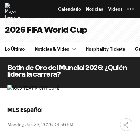
TENT
Calendario
Noticias
Videos
2026 FIFA World Cup
Lo Último
Noticias & Video
Hospitality Tickets
Ca
Botín de Oro del Mundial 2026: ¿Quién
lidera la carrera?
MLS Español
Monday, Jun 29, 2026, 01:56 PM