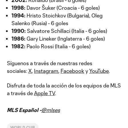
2002:
Ronaldo (Brasil - 8 goles)
1998:
Davor Šuker (Croacia - 6 goles)
1994:
Hristo Stoichkov (Bulgaria), Oleg
Salenko (Rusia) - 6 goles
1990:
Salvatore Schillaci (Italia - 6 goles)
1986:
Gary Lineker (Inglaterra - 6 goles)
1982:
Paolo Rossi (Italia - 6 goles)
Síguenos a través de nuestras redes
sociales:
X
,
Instagram
,
Facebook
y
YouTube
.
Disfruta de toda la acción de los equipos de MLS
a través de
Apple TV
.
MLS Español -
@mlses
WORLD CUP