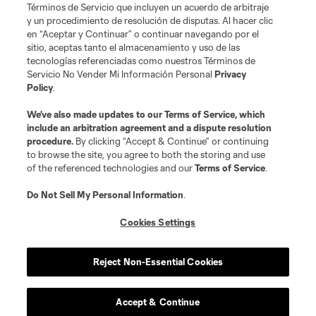
Acerca de MLS
Términos de Servicio que incluyen un acuerdo de arbitraje
y un procedimiento de resolución de disputas. Al hacer clic
en “Aceptar y Continuar” o continuar navegando por el
Social
sitio, aceptas tanto el almacenamiento y uso de las
tecnologías referenciadas como nuestros Términos de
Servicio No Vender Mi Información Personal
Privacy
Tienda
Policy
.
Club Sites
We’ve also made updates to our
Terms of Service
, which
include an arbitration agreement and a dispute resolution
procedure.
By clicking “Accept & Continue” or continuing
to browse the site, you agree to both the storing and use
of the referenced technologies and our
Terms of Service
.
Do Not Sell My Personal Information
.
Cookies Settings
Términos de servicio
Política de privacidad
No vender mi información
Cookies Settings
Reject Non-Essential Cookies
©2026 MLS. El nombre y escudo de la Major League Soccer y MLS son
marcas registradas de League Soccer, L.L.C. (“MLS”). Los nombres y logos
de los equipos de la MLS están registrados y son marcas bajo ley común
de la MLS o son usadas con el permiso de sus propietarios. Uso
Accept & Continue
desautorizado está prohibido.