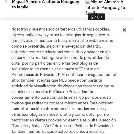
Miguel Almirón: A letter to Paraguay,
to family
2:46
Nosotros y nuestros socios terceros utilizamos cookies,
píxeles, balizas web y otras tecnologías de seguimiento
WATCH: Paraguay midfielder Miguel
para diversos fines, como hacer que el sitio web funcione
Almirón | 2026 FIFA World Cup
como se pretende, mejorar la navegación del sitio,
6:23
entender cómo te relacionas con el sitio y ayudar en los
esfuerzos de marketing. Te ofrecemos la posibilidad de
optar por no participar en ciertas tecnologías de
seguimiento no esenciales en nuestro "Centro de
WATCH: Panama midfielder Anibal
Preferencias de Privacidad". Al continuar navegando por el
Godoy | 2026 FIFA World Cup
sitio, también aceptas que MLS puede compartir tu
4:02
actividad de visualización de videos con terceros como se
establece en nuestra Política de Privacidad. Tu
consentimiento para compartir es válido por dos años a
menos que retires tu consentimiento antes. Para obtener
más información sobre cómo utilizamos las cookies y
otras tecnologías en nuestro sitio y cómo optar por no
participar en ciertas cookies no esenciales, visita la sección
“Cookies y Balizas Web” de nuestra Política de Privacidad
También hemos realizado actualizaciones a nuestros