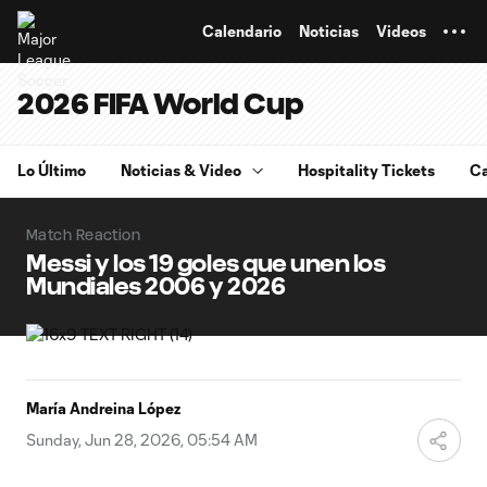
TENT
Calendario
Noticias
Videos
2026 FIFA World Cup
Lo Último
Noticias & Video
Hospitality Tickets
Ca
Match Reaction
Messi y los 19 goles que unen los
Mundiales 2006 y 2026
María Andreina López
Sunday, Jun 28, 2026, 05:54 AM