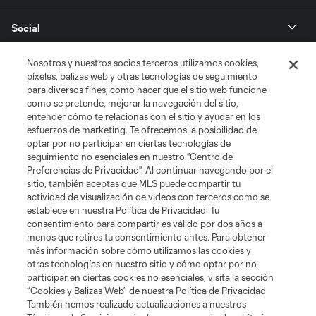
Social
Tienda
Nosotros y nuestros socios terceros utilizamos cookies,
píxeles, balizas web y otras tecnologías de seguimiento
para diversos fines, como hacer que el sitio web funcione
Club Sites
como se pretende, mejorar la navegación del sitio,
entender cómo te relacionas con el sitio y ayudar en los
esfuerzos de marketing. Te ofrecemos la posibilidad de
optar por no participar en ciertas tecnologías de
seguimiento no esenciales en nuestro "Centro de
Preferencias de Privacidad". Al continuar navegando por el
sitio, también aceptas que MLS puede compartir tu
actividad de visualización de videos con terceros como se
establece en nuestra Política de Privacidad. Tu
Términos de servicio
Política de privacidad
No vender mi información
consentimiento para compartir es válido por dos años a
Cookies Settings
menos que retires tu consentimiento antes. Para obtener
más información sobre cómo utilizamos las cookies y
©2026 MLS. El nombre y escudo de la Major League Soccer y MLS son
otras tecnologías en nuestro sitio y cómo optar por no
marcas registradas de League Soccer, L.L.C. (“MLS”). Los nombres y logos
de los equipos de la MLS están registrados y son marcas bajo ley común
participar en ciertas cookies no esenciales, visita la sección
de la MLS o son usadas con el permiso de sus propietarios. Uso
“Cookies y Balizas Web” de nuestra Política de Privacidad
desautorizado está prohibido.
También hemos realizado actualizaciones a nuestros