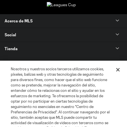
Acerca de MLS
Social
Tienda
Club Sites
Nosotros y nuestros socios terceros utilizamos cookies,
píxeles, balizas web y otras tecnologías de seguimiento
para diversos fines, como hacer que el sitio web funcione
como se pretende, mejorar la navegación del sitio,
entender cómo te relacionas con el sitio y ayudar en los
esfuerzos de marketing. Te ofrecemos la posibilidad de
optar por no participar en ciertas tecnologías de
seguimiento no esenciales en nuestro "Centro de
Términos de servicio
Política de privacidad
No vender mi información
Preferencias de Privacidad". Al continuar navegando por el
sitio, también aceptas que MLS puede compartir tu
Cookies Settings
actividad de visualización de videos con terceros como se
©2026 MLS. El nombre y escudo de la Major League Soccer y MLS son