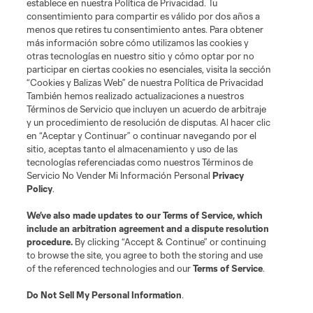
establece en nuestra Política de Privacidad. Tu
marcas registradas de League Soccer, L.L.C. (“MLS”). Los nombres y logos
consentimiento para compartir es válido por dos años a
de los equipos de la MLS están registrados y son marcas bajo ley común
menos que retires tu consentimiento antes. Para obtener
de la MLS o son usadas con el permiso de sus propietarios. Uso
desautorizado está prohibido.
más información sobre cómo utilizamos las cookies y
otras tecnologías en nuestro sitio y cómo optar por no
participar en ciertas cookies no esenciales, visita la sección
“Cookies y Balizas Web” de nuestra Política de Privacidad
También hemos realizado actualizaciones a nuestros
Términos de Servicio que incluyen un acuerdo de arbitraje
y un procedimiento de resolución de disputas. Al hacer clic
en “Aceptar y Continuar” o continuar navegando por el
sitio, aceptas tanto el almacenamiento y uso de las
tecnologías referenciadas como nuestros Términos de
Servicio No Vender Mi Información Personal
Privacy
Policy
.
We’ve also made updates to our
Terms of Service
, which
include an arbitration agreement and a dispute resolution
procedure.
By clicking “Accept & Continue” or continuing
to browse the site, you agree to both the storing and use
of the referenced technologies and our
Terms of Service
.
Do Not Sell My Personal Information
.