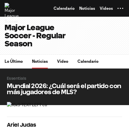
TENT
Calendario
Noticias
Videos
Major League
Soccer - Regular
Season
Lo Último
Noticias
Video
Calendario
Essentials
Mundial 2026: ¿Cuál será el partido con
más jugadores de MLS?
Ariel Judas