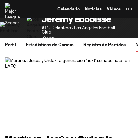
TENT
Calendario
Noticias
Videos
Jeremy Ebobisse
#17 • Delantero •
Los Angeles Football
Club
Senior
Perfil
Estadísticas de Carrera
Registro de Partidos
N