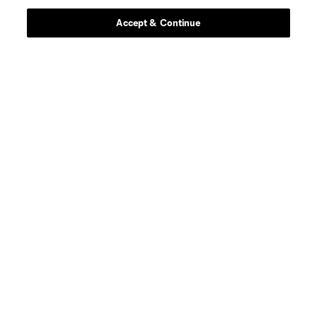
Accept & Continue
offense
Denis Bouanga
offense
T. Boyd
goalkeeper
C. Carter
defense
Y. Cheberko
midfield
Mathieu Choiniere
midfield
Mark Delgado
defense
C. Díaz
offense
Jeremy Ebobisse