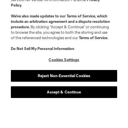
Policy
.
offense
Emilio
We’ve also made updates to our
Terms of Service
, which
include an arbitration agreement and a dispute resolution
defense
R. Chukwu
procedure.
By clicking “Accept & Continue” or continuing
to browse the site, you agree to both the storing and use
of the referenced technologies and our
Terms of Service
.
midfield
M. Cimermancic
Do Not Sell My Personal Information
.
midfield
A. Coello
Cookies Settings
offense
T. Corbeanu
Reject Non-Essential Cookies
goalkeeper
A. De Rosario
Accept & Continue
midfield
N. Dorsch
defense
R. Edwards