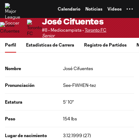
TENT
Calendario
Noticias
Videos
José Cifuentes
#8 • Mediocampista •
Toronto FC
Senior
Perfil
Estadísticas de Carrera
Registro de Partidos
N
Nombre
José Cifuentes
Pronunciación
See-FWHEN-tez
Estatura
5' 10"
Peso
154 lbs
Lugar de nacimiento
3.12.1999 (27)