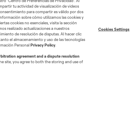
tro "Centro de Preferencias de Privacidad". Al
artir tu actividad de visualización de videos
 consentimiento para compartir es válido por dos
información sobre cómo utilizamos las cookies y
ertas cookies no esenciales, visita la sección
mos realizado actualizaciones a nuestros
Cookies Settings
miento de resolución de disputas. Al hacer clic
 tanto el almacenamiento y uso de las tecnologías
ormación Personal
Privacy Policy
.
rbitration agreement and a dispute resolution
e site, you agree to both the storing and use of