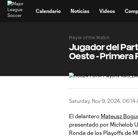
TENT
Calendario
Noticias
Videos
Comp
Player of the Match
Jugador del Par
Oeste - Primera 
Saturday, Nov 9, 2024, 06:14
El delantero
Mateusz Bogu
presentado por Michelob Ult
Ronda de los Playoffs de 