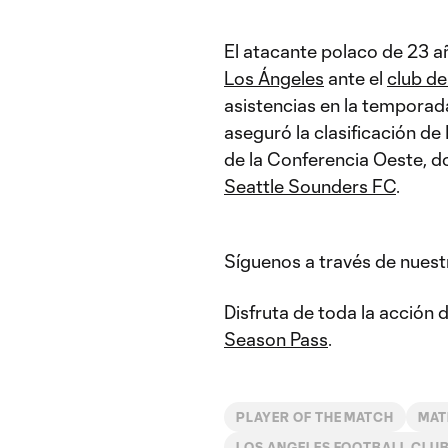
El atacante polaco de 23 añ
Los Ángeles
ante el
club de
asistencias en la temporada
aseguró la clasificación de
de la Conferencia Oeste, do
Seattle Sounders FC
.
Síguenos a través de nuest
Disfruta de toda la acción
Season Pass
.
PLAYER OF THE MATCH
MAT
LOS ANGELES FOOTBALL CLU