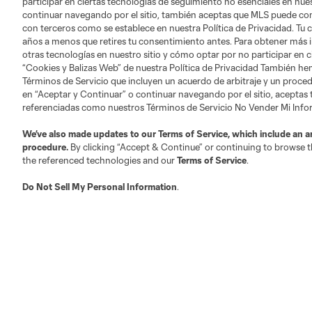
participar en ciertas tecnologías de seguimiento no esenciales en nues
continuar navegando por el sitio, también aceptas que MLS puede comp
con terceros como se establece en nuestra Política de Privacidad. Tu
años a menos que retires tu consentimiento antes. Para obtener más 
otras tecnologías en nuestro sitio y cómo optar por no participar en ci
“Cookies y Balizas Web” de nuestra Política de Privacidad También he
Términos de Servicio que incluyen un acuerdo de arbitraje y un procedi
en “Aceptar y Continuar” o continuar navegando por el sitio, aceptas
referenciadas como nuestros Términos de Servicio No Vender Mi Inf
We’ve also made updates to our
Terms of Service
, which include an a
procedure.
By clicking “Accept & Continue” or continuing to browse th
the referenced technologies and our
Terms of Service
.
Do Not Sell My Personal Information
.