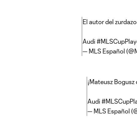
El autor del zurdazo
Audi
#MLSCupPlay
— MLS Español (@
¡Mateusz Bogusz c
Audi
#MLSCupPla
— MLS Español 