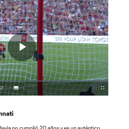
Play
Video
57
Subtitles
Difundir
Fullscreen
ration
a
Chromecast
nnati
avía no cumplió 20 años y es un auténtico