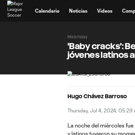
TENT
Calendario
Noticias
Videos
Comp
Matchday
'Baby cracks': B
jóvenes latinos 
Hugo Chávez Barroso
Thursday, Jul 4, 2024, 05:29
La noche del miércoles fue
y latinos tuvieron su mome