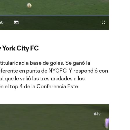
Video
50
Subtitles
Difundir
Fullscreen
ration
a
Chromecast
 York City FC
titularidad a base de goles. Se ganó la
referente en punta de NYCFC. Y respondió con
 que le valió las tres unidades a los
n el top 4 de la Conferencia Este.