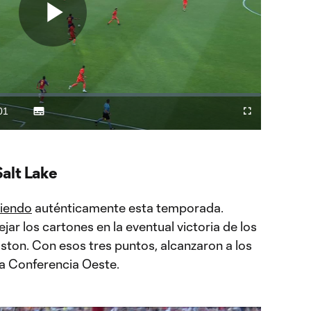
Play
Video
01
Subtitles
Difundir
Fullscreen
ration
a
Chromecast
alt Lake
piendo
auténticamente esta temporada.
jar los cartones en la eventual victoria de los
ton. Con esos tres puntos, alcanzaron a los
 la Conferencia Oeste.