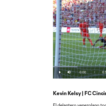
Loaded
:
17.15%
0:00
0:
/
Play
Mute
Current
Du
Time
Kevin Kelsy | FC Cinci
El
delantero venezolano
tod