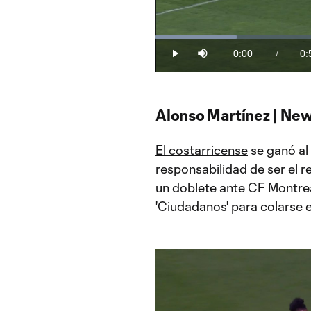
Loaded
:
19.57%
0:00
0:
/
Play
Mute
Current
Du
Time
Alonso Martínez | New
El costarricense
se ganó al 
responsabilidad de ser el 
un doblete ante CF Montreal
'Ciudadanos' para colarse e