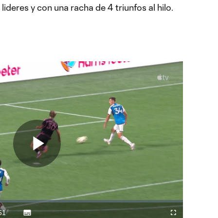
 lideres y con una racha de 4 triunfos al hilo.
Play
Video
51
Subtitles
Difundir
Fullscreen
ration