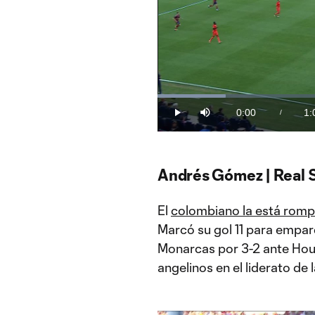
Loaded
:
16.12%
0:00
1:
/
Play
Mute
Current
Du
Time
Andrés Gómez | Real S
El
colombiano la está rom
Marcó su gol 11 para empare
Monarcas por 3-2 ante Hous
angelinos en el liderato de