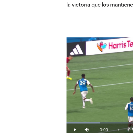
la victoria que los mantiene
Loaded
:
19.05%
0:00
0:
/
Play
Mute
Current
Du