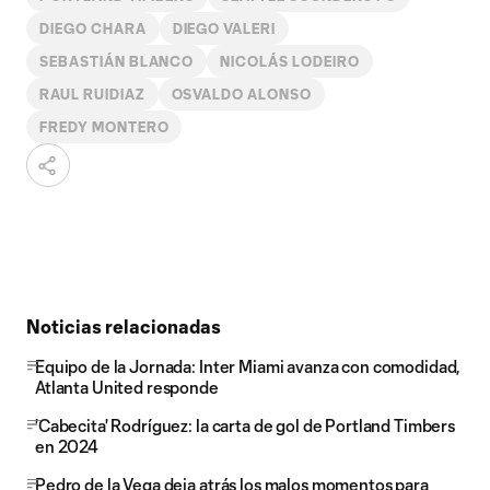
DIEGO CHARA
DIEGO VALERI
SEBASTIÁN BLANCO
NICOLÁS LODEIRO
RAUL RUIDIAZ
OSVALDO ALONSO
FREDY MONTERO
Noticias relacionadas
Equipo de la Jornada: Inter Miami avanza con comodidad,
Atlanta United responde
'Cabecita' Rodríguez: la carta de gol de Portland Timbers
en 2024
Pedro de la Vega deja atrás los malos momentos para