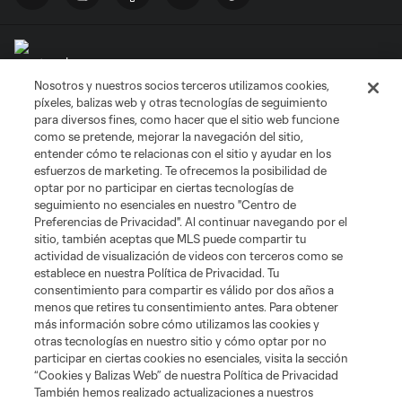
Nosotros y nuestros socios terceros utilizamos cookies,
Términos de servicio
Política de privacidad
No vender mi información
píxeles, balizas web y otras tecnologías de seguimiento
Cookies Settings
para diversos fines, como hacer que el sitio web funcione
como se pretende, mejorar la navegación del sitio,
©2026 MLS. El nombre y escudo de la Major League Soccer y MLS son
marcas registradas de League Soccer, L.L.C. (“MLS”). Los nombres y logos
entender cómo te relacionas con el sitio y ayudar en los
de los equipos de la MLS están registrados y son marcas bajo ley común
esfuerzos de marketing. Te ofrecemos la posibilidad de
de la MLS o son usadas con el permiso de sus propietarios. Uso
optar por no participar en ciertas tecnologías de
desautorizado está prohibido.
seguimiento no esenciales en nuestro "Centro de
Preferencias de Privacidad". Al continuar navegando por el
sitio, también aceptas que MLS puede compartir tu
actividad de visualización de videos con terceros como se
establece en nuestra Política de Privacidad. Tu
consentimiento para compartir es válido por dos años a
menos que retires tu consentimiento antes. Para obtener
más información sobre cómo utilizamos las cookies y
otras tecnologías en nuestro sitio y cómo optar por no
participar en ciertas cookies no esenciales, visita la sección
“Cookies y Balizas Web” de nuestra Política de Privacidad
También hemos realizado actualizaciones a nuestros